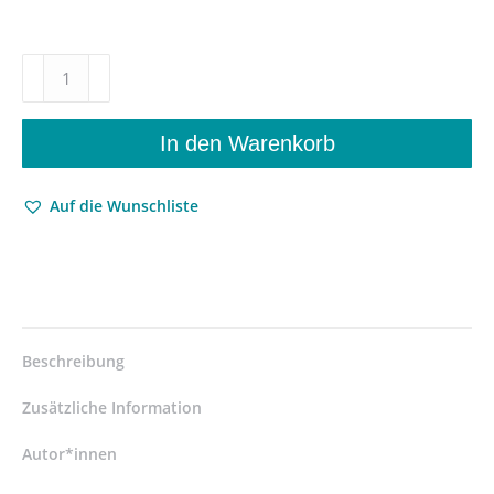
Ein
Leben
für
Theodor
In den Warenkorb
Fontane
–
Auf die Wunschliste
Gesammelte
Aufsätze
und
Schriften
aus
sechs
Jahrzehnten
Beschreibung
–
Charlotte
Zusätzliche Information
Jolles,
Gotthard
Autor*innen
Erler