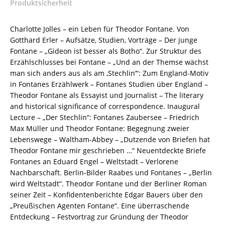
Produktsicherheit
(Hrsg.)
–
ISBN
Charlotte Jolles – ein Leben für Theodor Fontane. Von
9783826042522
Gotthard Erler – Aufsätze, Studien, Vorträge – Der junge
/
Fontane – „Gideon ist besser als Botho“. Zur Struktur des
978-
Erzählschlusses bei Fontane – „Und an der Themse wächst
3-
man sich anders aus als am ‚Stechlin‘“: Zum England-Motiv
8260-
in Fontanes Erzählwerk – Fontanes Studien über England –
4252-
Theodor Fontane als Essayist und Journalist – The literary
2
and historical significance of correspondence. Inaugural
/
Lecture – „Der Stechlin“: Fontanes Zaubersee – Friedrich
978-
Max Müller und Theodor Fontane: Begegnung zweier
3-
Lebenswege – Waltham-Abbey – „Dutzende von Briefen hat
82-
Theodor Fontane mir geschrieben …“ Neuentdeckte Briefe
604252-
Fontanes an Eduard Engel – Weltstadt – Verlorene
2
Nachbarschaft. Berlin-Bilder Raabes und Fontanes – „Berlin
Menge
wird Weltstadt“. Theodor Fontane und der Berliner Roman
seiner Zeit – Konfidentenberichte Edgar Bauers über den
„Preußischen Agenten Fontane“. Eine überraschende
Entdeckung – Festvortrag zur Gründung der Theodor