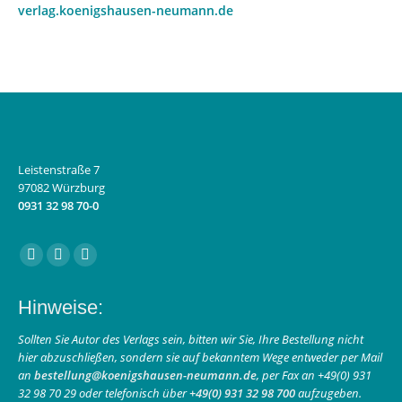
verlag.koenigshausen-neumann.de
Leistenstraße 7
97082 Würzburg
0931 32 98 70-0
Finden Sie uns auf:
Facebook
Instagram
E-
page
page
Mail
Hinweise:
opens
opens
page
in
in
opens
Sollten Sie Autor des Verlags sein, bitten wir Sie, Ihre Bestellung nicht
hier abzuschließen, sondern sie auf bekanntem Wege entweder per Mail
new
new
in
an
bestellung@koenigshausen-neumann.de
, per Fax an +49(0) 931
window
window
new
32 98 70 29 oder telefonisch über
+49(0) 931 32 98 700
aufzugeben.