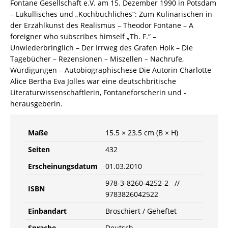
Fontane Gesellschaft e.V. am 15. Dezember 1990 in Potsdam
– Lukullisches und „Kochbuchliches“: Zum Kulinarischen in
der Erzählkunst des Realismus – Theodor Fontane – A
foreigner who subscribes himself „Th. F.“ –
Unwiederbringlich – Der Irrweg des Grafen Holk – Die
Tagebücher – Rezensionen – Miszellen – Nachrufe,
Würdigungen – Autobiographischese Die Autorin Charlotte
Alice Bertha Eva Jolles war eine deutschbritische
Literaturwissenschaftlerin, Fontaneforscherin und -
herausgeberin.
Maße
15.5 × 23.5 cm (B × H)
Seiten
432
Erscheinungsdatum
01.03.2010
978-3-8260-4252-2 //
ISBN
9783826042522
Einbandart
Broschiert / Geheftet
Sprache
Deutsch