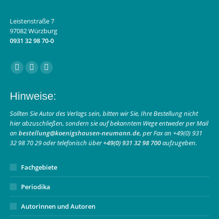
Leistenstraße 7
97082 Würzburg
0931 32 98 70-0
Finden Sie uns auf:
Facebook
Instagram
E-
page
page
Mail
Hinweise:
opens
opens
page
in
in
opens
Sollten Sie Autor des Verlags sein, bitten wir Sie, Ihre Bestellung nicht
hier abzuschließen, sondern sie auf bekanntem Wege entweder per Mail
new
new
in
an
bestellung@koenigshausen-neumann.de
, per Fax an +49(0) 931
window
window
new
32 98 70 29 oder telefonisch über
+49(0) 931 32 98 700
aufzugeben.
window
Fachgebiete
Periodika
Autorinnen und Autoren