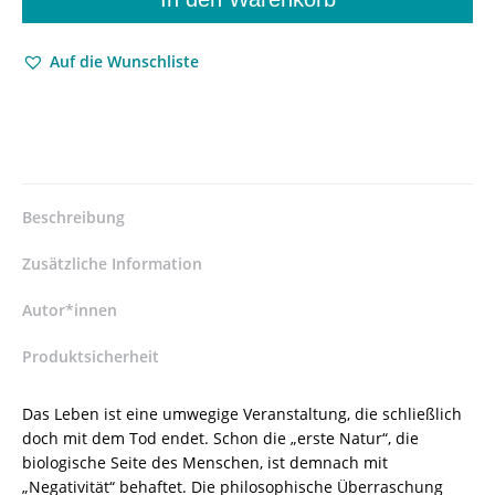
–
Axel
Auf die Wunschliste
Beelmann
–
ISBN
9783826042607
/
978-
3-
Beschreibung
8260-
4260-
Zusätzliche Information
7
/
Autor*innen
978-
Produktsicherheit
3-
82-
604260-
Das Leben ist eine umwegige Veranstaltung, die schließlich
7
doch mit dem Tod endet. Schon die „erste Natur“, die
Menge
biologische Seite des Menschen, ist demnach mit
„Negativität“ behaftet. Die philosophische Überraschung