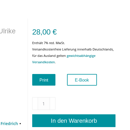
Ulrike
28,00
€
Enthält 7% red. MwSt.
Versandkostenfreie Lieferung innerhalb Deutschlands,
für das Ausland gelten
gewichtsabhängige
Versandkosten
.
Print
E-Book
wagnerspectrum
–
Heft
2
In den Warenkorb
Friedrich
/