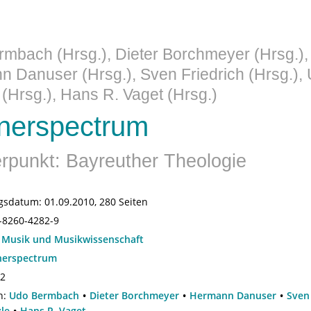
mbach (Hrsg.), Dieter Borchmeyer (Hrsg.),
 Danuser (Hrsg.), Sven Friedrich (Hrsg.), 
 (Hrsg.), Hans R. Vaget (Hrsg.)
nerspectrum
punkt: Bayreuther Theologie
gsdatum:
01.09.2010, 280 Seiten
-8260-4282-9
:
Musik und Musikwissenschaft
erspectrum
.2
n:
Udo Bermbach
Dieter Borchmeyer
Hermann Danuser
Sven 
zle
Hans R. Vaget