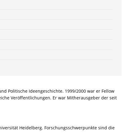
Kienzle
(Hrsg.),
Hans
R.
Vaget
(Hrsg.)
–
ISBN
9783826042829
/
978-
3-
8260-
und Politische Ideengeschichte. 1999/2000 war er Fellow
4282-
eiche Veröffentlichungen. Er war Mitherausgeber der seit
9
/
978-
3-
82-
Universität Heidelberg. Forschungsschwerpunkte sind die
604282-