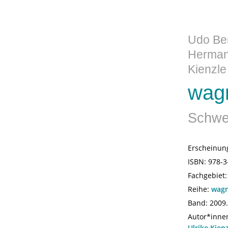
Udo Ber
Hermann
Kienzle
wag
Schwer
Erscheinun
ISBN:
978-3
Fachgebiet
Reihe:
wagn
Band: 2009
Autor*inne
Ulrike Kien