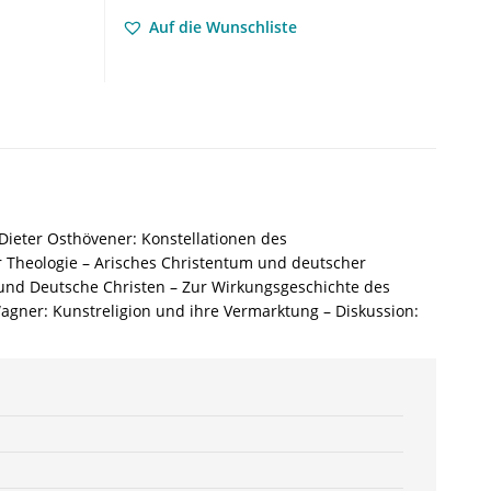
2009
Auf die Wunschliste
/
5.
Jahrgang.
Schwerpunkt:
Bayreuther
Theologie
–
Udo
Bermbach
Dieter Osthövener: Konstellationen des
(Hrsg.),
 Theologie – Arisches Christentum und deutscher
Dieter
und Deutsche Christen – Zur Wirkungsgeschichte des
Borchmeyer
 Wagner: Kunstreligion und ihre Vermarktung – Diskussion:
(Hrsg.),
Hermann
Danuser
(Hrsg.),
Sven
Friedrich
(Hrsg.),
Ulrike