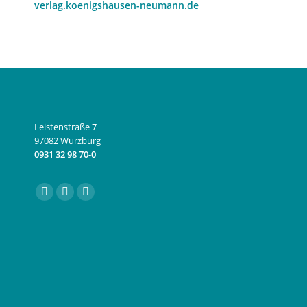
verlag.koenigshausen-neumann.de
Leistenstraße 7
97082 Würzburg
0931 32 98 70-0
Finden Sie uns auf:
Facebook
Instagram
E-
page
page
Mail
opens
opens
page
in
in
opens
new
new
in
window
window
new
window