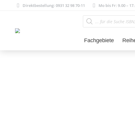
Direktbestellung: 0931 32 98 70-11
Mo bis Fr: 9.00 – 17
Products
search
Fachgebiete
Reih
Musik und Musi