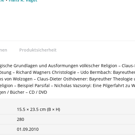
nnen
Produktsicherheit
gische Grundlagen und Ausformungen völkischer Religion – Claus-
lösung – Richard Wagners Christologie – Udo Bermbach: Bayreuther
s von Wolzogen – Claus-Dieter Osthövener: Bayreuther Theologie 
ligion – Beispiel Parsifal – Nicholas Vazsonyi: Eine Pilgerfahrt zu
en / Bücher – CD / DVD
15.5 × 23.5 cm (B × H)
280
01.09.2010