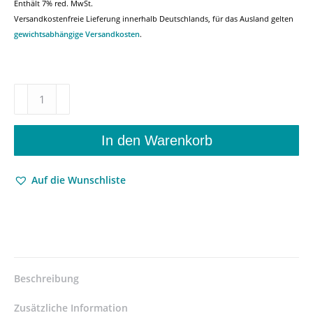
Enthält 7% red. MwSt.
Versandkostenfreie Lieferung innerhalb Deutschlands, für das Ausland gelten
gewichtsabhängige Versandkosten
.
Emotionale
Grenzgänge
–
Konzeptualisierungen
In den Warenkorb
von
Liebe,
Auf die Wunschliste
Trauer
und
Angst
in
Sprache
und
Literatur
Beschreibung
–
Lisanne
Zusätzliche Information