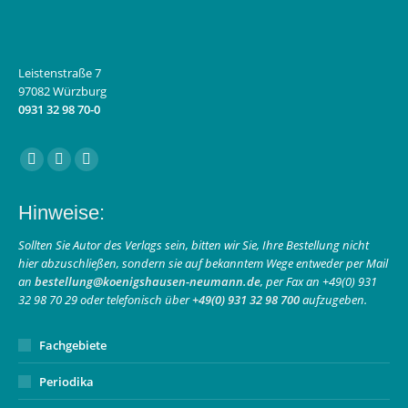
Leistenstraße 7
97082 Würzburg
0931 32 98 70-0
Finden Sie uns auf:
Facebook
Instagram
E-
page
page
Mail
Hinweise:
opens
opens
page
in
in
opens
Sollten Sie Autor des Verlags sein, bitten wir Sie, Ihre Bestellung nicht
hier abzuschließen, sondern sie auf bekanntem Wege entweder per Mail
new
new
in
an
bestellung@koenigshausen-neumann.de
, per Fax an +49(0) 931
window
window
new
32 98 70 29 oder telefonisch über
+49(0) 931 32 98 700
aufzugeben.
window
Fachgebiete
Periodika