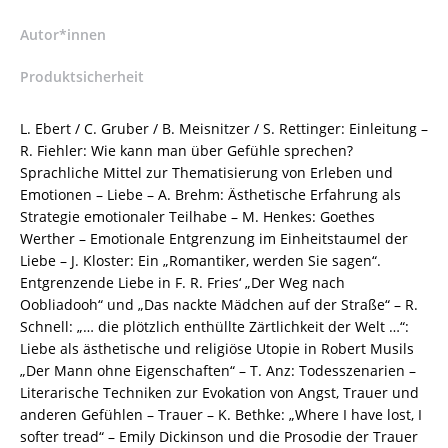
Ebert
(Hrsg.),
Autor*innen
Carola
Produktsicherheit
Gruber
(Hrsg.),
Benjamin
L. Ebert / C. Gruber / B. Meisnitzer / S. Rettinger: Einleitung –
Meisnitzer
R. Fiehler: Wie kann man über Gefühle sprechen?
(Hrsg.),
Sprachliche Mittel zur Thematisierung von Erleben und
Sabine
Emotionen – Liebe – A. Brehm: Ästhetische Erfahrung als
Rettinger
Strategie emotionaler Teilhabe – M. Henkes: Goethes
(Hrsg.)
Werther – Emotionale Entgrenzung im Einheitstaumel der
–
Liebe – J. Kloster: Ein „Romantiker, werden Sie sagen“.
ISBN
Entgrenzende Liebe in F. R. Fries‘ „Der Weg nach
9783826043321
Oobliadooh“ und „Das nackte Mädchen auf der Straße“ – R.
/
Schnell: „… die plötzlich enthüllte Zärtlichkeit der Welt …“:
978-
Liebe als ästhetische und religiöse Utopie in Robert Musils
3-
„Der Mann ohne Eigenschaften“ – T. Anz: Todesszenarien –
8260-
Literarische Techniken zur Evokation von Angst, Trauer und
4332-
anderen Gefühlen – Trauer – K. Bethke: „Where I have lost, I
1
softer tread“ – Emily Dickinson und die Prosodie der Trauer