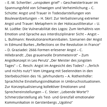
/
– E.-M. Schertler: „unspoken grief“ – Geschwistertrauer im
978-
Spannungsfeld von Schweigen und Verheimlichung – C.
3-
Schütte: Angst und Trauer in Todesdarstellungen von
82-
Boulevardzeitungen – H. Skirl: Zur Verbalisierung extremer
604332-
Angst und Trauer: Metaphern in der Holocaustliteratur – U.
1
M. Lüdtke: Die Vulnerabilität des Logos: Zum Verhältnis von
Menge
Emotion und Sprache aus interdisziplinärer Sicht – Angst –
L. Bullmann: Revolutionäre/Kannibalen. Szenarien der Angst
in Edmund Burkes „Reflections on the Revolution in France“
– D. Graziadei: 2666 Formen erlesener Angst – C.
Hillebrandt: „Das grauenvolle Drommetenrot“ – Zum
Angstkonzept in Leo Perutz‘ „Der Meister des jüngsten
Tages“ – C. Resch: Angst im Angesicht des Todes? – „ferlich
und nichts nutz“! Vom Umgang mit Seelennöten in den
Sterbebüchlein des 16. Jahrhunderts – A. Rothenhöfer:
Sprachliche Einstellungsindikation in Umbruchssituationen.
Zur Konzeptualisierung kollektiver Emotionen und
Sprechereinstellungen – C. Steier: „Lebende Worte“?
Schmerzdarstellung als Test- und Grenzfall emotionaler
Kommunikation in Gerstenbergs „Ugolino“