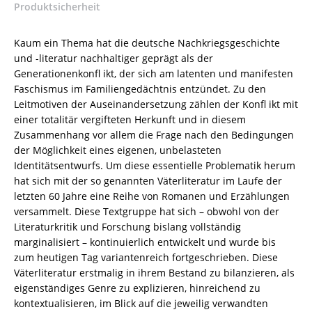
Produktsicherheit
–
ISBN
9783826044465
Kaum ein Thema hat die deutsche Nachkriegsgeschichte
/
und -literatur nachhaltiger geprägt als der
978-
Generationenkonfl ikt, der sich am latenten und manifesten
3-
Faschismus im Familiengedächtnis entzündet. Zu den
8260-
Leitmotiven der Auseinandersetzung zählen der Konfl ikt mit
4446-
einer totalitär vergifteten Herkunft und in diesem
5
Zusammenhang vor allem die Frage nach den Bedingungen
/
der Möglichkeit eines eigenen, unbelasteten
978-
Identitätsentwurfs. Um diese essentielle Problematik herum
3-
hat sich mit der so genannten Väterliteratur im Laufe der
82-
letzten 60 Jahre eine Reihe von Romanen und Erzählungen
604446-
versammelt. Diese Textgruppe hat sich – obwohl von der
5
Literaturkritik und Forschung bislang vollständig
Menge
marginalisiert – kontinuierlich entwickelt und wurde bis
zum heutigen Tag variantenreich fortgeschrieben. Diese
Väterliteratur erstmalig in ihrem Bestand zu bilanzieren, als
eigenständiges Genre zu explizieren, hinreichend zu
kontextualisieren, im Blick auf die jeweilig verwandten