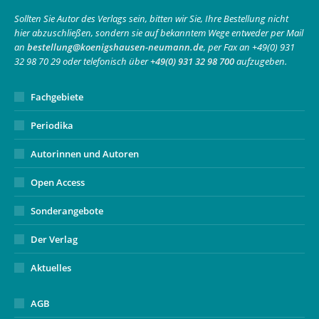
in
in
opens
Sollten Sie Autor des Verlags sein, bitten wir Sie, Ihre Bestellung nicht
hier abzuschließen, sondern sie auf bekanntem Wege entweder per Mail
new
new
in
an
bestellung@koenigshausen-neumann.de
, per Fax an +49(0) 931
window
window
new
32 98 70 29 oder telefonisch über
+49(0) 931 32 98 700
aufzugeben.
window
Fachgebiete
Periodika
Autorinnen und Autoren
Open Access
Sonderangebote
Der Verlag
Aktuelles
AGB