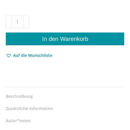
Folgeschäden
–
Kontext,
narrative
In den Warenkorb
Strukturen
und
Auf die Wunschliste
Verlaufsformen
der
Väterliteratur
1960
bis
2008
Bestimmung
Beschreibung
eines
Genres
Zusätzliche Information
–
Mathias
Autor*innen
Brandstädter