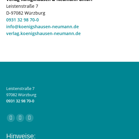
Leistenstraße 7
D-97082 Würzburg
0931 32 98 70-0
info@koenigshausen-neumann.de
verlag.koenigshausen-neumann.de
Leistenstraße 7
97082 Würzburg
0931 32 98 70-0
Finden Sie uns auf:
Facebook
Instagram
E-
page
page
Mail
Hinweise:
opens
opens
page