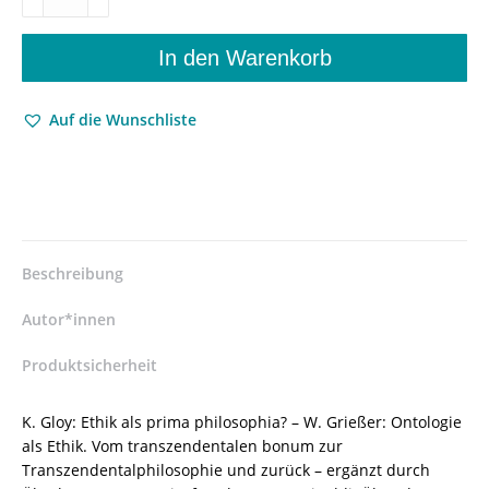
als
prima
philosophia?
In den Warenkorb
–
Hans-
Auf die Wunschliste
Dieter
Klein
(Hrsg.)
–
ISBN
9783826044847
/
Beschreibung
978-
3-
Autor*innen
8260-
4484-
Produktsicherheit
7
/
K. Gloy: Ethik als prima philosophia? – W. Grießer: Ontologie
978-
als Ethik. Vom transzendentalen bonum zur
3-
Transzendentalphilosophie und zurück – ergänzt durch
82-