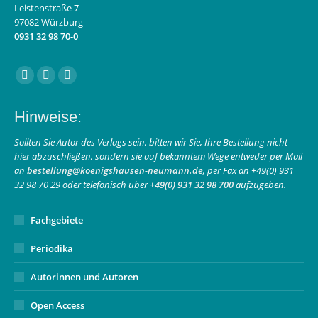
Leistenstraße 7
97082 Würzburg
0931 32 98 70-0
Finden Sie uns auf:
Facebook
Instagram
E-
page
page
Mail
Hinweise:
opens
opens
page
in
in
opens
Sollten Sie Autor des Verlags sein, bitten wir Sie, Ihre Bestellung nicht
hier abzuschließen, sondern sie auf bekanntem Wege entweder per Mail
new
new
in
an
bestellung@koenigshausen-neumann.de
, per Fax an +49(0) 931
window
window
new
32 98 70 29 oder telefonisch über
+49(0) 931 32 98 700
aufzugeben.
window
Fachgebiete
Periodika
Autorinnen und Autoren
Open Access