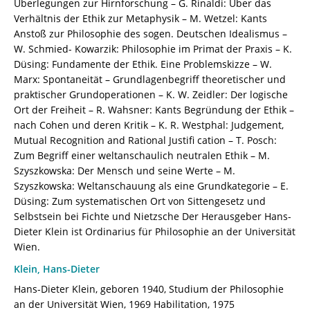
Überlegungen zur Hirnforschung – G. Rinaldi: Über das
604484-
Verhältnis der Ethik zur Metaphysik – M. Wetzel: Kants
7
Anstoß zur Philosophie des sogen. Deutschen Idealismus –
Menge
W. Schmied- Kowarzik: Philosophie im Primat der Praxis – K.
Düsing: Fundamente der Ethik. Eine Problemskizze – W.
Marx: Spontaneität – Grundlagenbegriff theoretischer und
praktischer Grundoperationen – K. W. Zeidler: Der logische
Ort der Freiheit – R. Wahsner: Kants Begründung der Ethik –
nach Cohen und deren Kritik – K. R. Westphal: Judgement,
Mutual Recognition and Rational Justifi cation – T. Posch:
Zum Begriff einer weltanschaulich neutralen Ethik – M.
Szyszkowska: Der Mensch und seine Werte – M.
Szyszkowska: Weltanschauung als eine Grundkategorie – E.
Düsing: Zum systematischen Ort von Sittengesetz und
Selbstsein bei Fichte und Nietzsche Der Herausgeber Hans-
Dieter Klein ist Ordinarius für Philosophie an der Universität
Wien.
Klein, Hans-Dieter
Hans-Dieter Klein, geboren 1940, Studium der Philosophie
an der Universität Wien, 1969 Habilitation, 1975