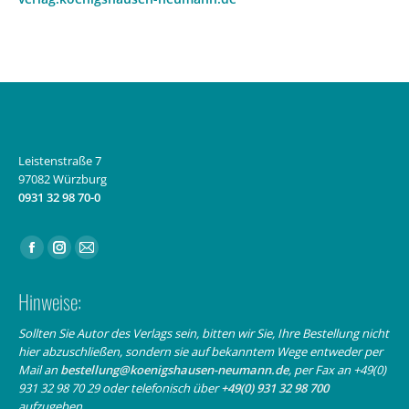
Leistenstraße 7
97082 Würzburg
0931 32 98 70-0
Finden Sie uns auf:
Facebook
Instagram
E-
page
page
Mail
Hinweise:
opens
opens
page
in
in
opens
Sollten Sie Autor des Verlags sein, bitten wir Sie, Ihre Bestellung nicht
hier abzuschließen, sondern sie auf bekanntem Wege entweder per
new
new
in
Mail an
bestellung@koenigshausen-neumann.de
, per Fax an +49(0)
window
window
new
931 32 98 70 29 oder telefonisch über
+49(0) 931 32 98 700
window
aufzugeben.