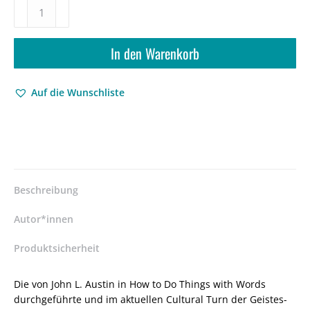
Die
performative
Wende
–
In den Warenkorb
Austins
Philosophie
Auf die Wunschliste
sprachlicher
Medialität
–
Jürgen
Villers
–
ISBN
Beschreibung
9783826045028
/
Autor*innen
978-
3-
Produktsicherheit
8260-
4502-
Die von John L. Austin in How to Do Things with Words
8
durchgeführte und im aktuellen Cultural Turn der Geistes-
/