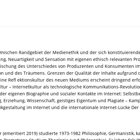
mischen Randgebiet der Medienethik und der sich konstituierenden
g, Neuartigkeit und Sensation mit eigenen ethisch relevanten Pro
schung des Unterschiedes von Produzenten und Konsumenten im I
ion und des Träumens. Grenzen der Qualität der Inhalte aufgrund
ne Refl ektionskultur des neuen Mediums erscheint dringend erfor
tkultur – Internetkultur als technologische Kommunikations-Revolu
der eigenen Biographie und sozialer Kontakte im Internet: Selbst
, Erziehung, Wissenschaft, geistiges Eigentum und Plagiate – Kamp
kgestaltung im Internet und die internationale Internet-Lücke Der A
r (emeritiert 2019) studierte 1973-1982 Philosophie, Germanistik, 