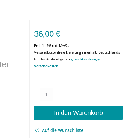
36,00
€
Enthält 7% red. MwSt.
Versandkostenfreie Lieferung innerhalb Deutschlands,
für das Ausland gelten
gewichtsabhängige
ter
Versandkosten
.
Internetethik
–
Philosophische
Versuche
In den Warenkorb
zur
Kommunikationskultur
Auf die Wunschliste
im