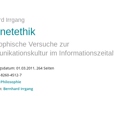
d Irrgang
rnetethik
ophische Versuche zur
ikationskultur im Informationszeital
gsdatum:
01.03.2011, 264 Seiten
-8260-4512-7
:
Philosophie
n:
Bernhard Irrgang