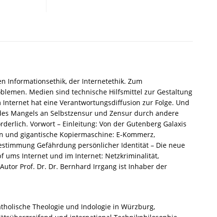
Informationszeitalter
–
Bernhard
Irrgang
–
ISBN
9783826045127
/
 Informationsethik, der Internetethik. Zum
978-
blemen. Medien sind technische Hilfsmittel zur Gestaltung
3-
nternet hat eine Verantwortungsdiffusion zur Folge. Und
8260-
 des Mangels an Selbstzensur und Zensur durch andere
4512-
derlich. Vorwort – Einleitung: Von der Gutenberg Galaxis
7
tion und gigantische Kopiermaschine: E-Kommerz,
/
bestimmung Gefährdung persönlicher Identität – Die neue
978-
f ums Internet und im Internet: Netzkriminalität,
3-
utor Prof. Dr. Dr. Bernhard Irrgang ist Inhaber der
82-
604512-
7
Menge
katholische Theologie und Indologie in Würzburg,