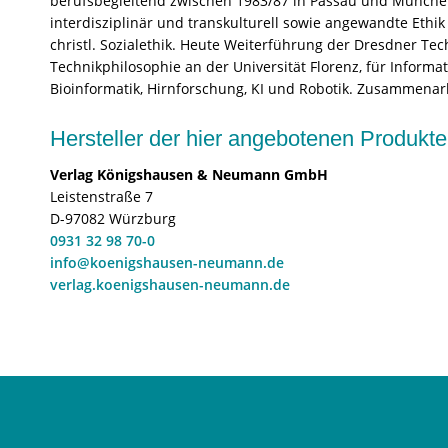
berufsbegleitend zwischen 1983/87 in Passau und München 
interdisziplinär und transkulturell sowie angewandte Eth
christl. Sozialethik. Heute Weiterführung der Dresdner Te
Technikphilosophie an der Universität Florenz, für Informa
Bioinformatik, Hirnforschung, KI und Robotik. Zusammenarbe
Hersteller der hier angebotenen Produ
Verlag Königshausen & Neumann GmbH
Leistenstraße 7
D-97082 Würzburg
0931 32 98 70-0
info@koenigshausen-neumann.de
verlag.koenigshausen-neumann.de