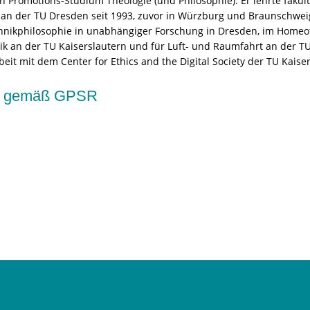
Promotions-Studium Theologie (und Philosophie). Er lehrte fakult
ik an der TU Dresden seit 1993, zuvor in Würzburg und Braunschwe
chnikphilosophie in unabhängiger Forschung in Dresden, im Homeoffi
tik an der TU Kaiserslautern und für Luft- und Raumfahrt an der TU
it mit dem Center for Ethics and the Digital Society der TU Kaiser
kte gemäß GPSR