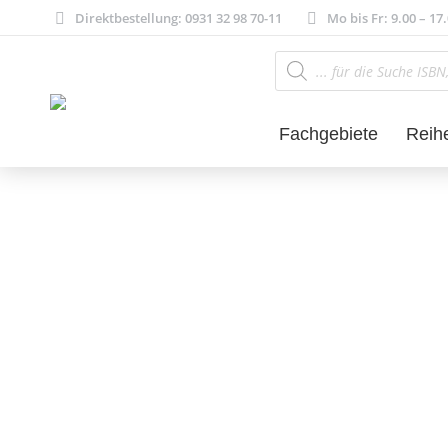
Direktbestellung: 0931 32 98 70-11
Mo bis Fr: 9.00 – 17
Products
search
Fachgebiete
Reih
Philosophie