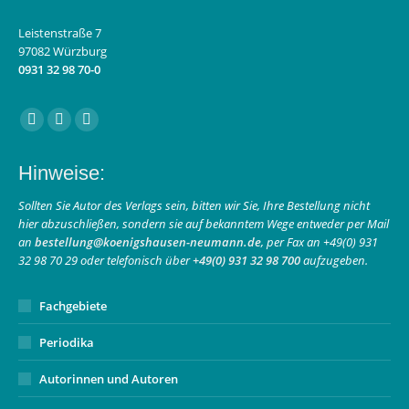
Leistenstraße 7
97082 Würzburg
0931 32 98 70-0
Finden Sie uns auf:
Facebook
Instagram
E-
page
page
Mail
Hinweise:
opens
opens
page
in
in
opens
Sollten Sie Autor des Verlags sein, bitten wir Sie, Ihre Bestellung nicht
hier abzuschließen, sondern sie auf bekanntem Wege entweder per Mail
new
new
in
an
bestellung@koenigshausen-neumann.de
, per Fax an +49(0) 931
window
window
new
32 98 70 29 oder telefonisch über
+49(0) 931 32 98 700
aufzugeben.
window
Fachgebiete
Periodika
Autorinnen und Autoren