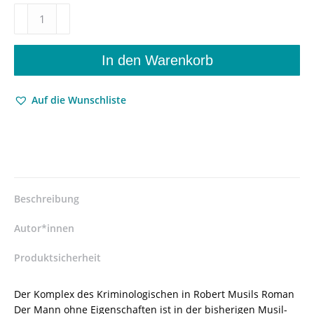
Zurechnungsfähigkeiten
–
Kriminologie
in
In den Warenkorb
Robert
Musils
Auf die Wunschliste
Mann
ohne
Eigenschaften
–
Mark
Ludwig
–
Beschreibung
ISBN
9783826046285
Autor*innen
/
978-
Produktsicherheit
3-
8260-
Der Komplex des Kriminologischen in Robert Musils Roman
4628-
Der Mann ohne Eigenschaften ist in der bisherigen Musil-