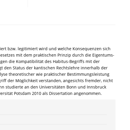
nach
einer
Rechtswissenschaft.
Erwägungen
zu
Begründung
und
Reichweite
iert bzw. legitimiert wird und welche Konsequenzen sich
der
gesetzes mit dem praktischen Prinzip durch die Eigentums-
kantischen
gen die Kompatibilität des Habitus-Begriffs mit der
Rechtsphilosophie
gt den Status der kantischen Rechtslehre innerhalb der
–
alyse theoretischer wie praktischer Bestimmungsleistung
Ralf
griff der Möglichkeit verstanden, angesichts fremder, nicht
Buttermann
mann studierte an den Universitäten Bonn und Innsbruck
–
iversität Potsdam 2010 als Dissertation angenommen.
ISBN
9783826046469
/
978-
3-
8260-