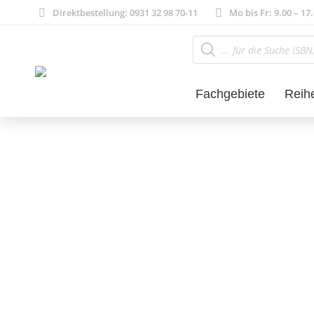
Direktbestellung: 0931 32 98 70-11
Mo bis Fr: 9.00 – 17
Products
search
Fachgebiete
Reih
Philosophie