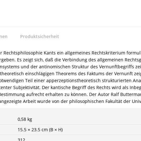
nnen
Produktsicherheit
er Rechtsphilosophie Kants ein allgemeines Rechtskriterium formul
rgeben. Es zeigt sich, daß die Verbindung des allgemeinen Rechts
iensystems und der antinomischen Struktur des Vernunftbegriffs zei
stheoretisch einschlägigen Theorems des Faktums der Vernunft zei
 notwendigen Teil einer apperzeptionstheoretisch strukturierten An
tenter Subjektivität. Der kantische Begriff des Rechts wird als Inbe
her Bestimmung aufrecht erhalten zu können. Der Autor Ralf Butter
e angezeigte Arbeit wurde von der philosophischen Fakultät der Un
0,58 kg
15.5 × 23.5 cm (B × H)
312