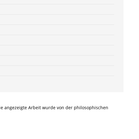
4646-
9
/
978-
3-
82-
604646-
9
Menge
Die angezeigte Arbeit wurde von der philosophischen