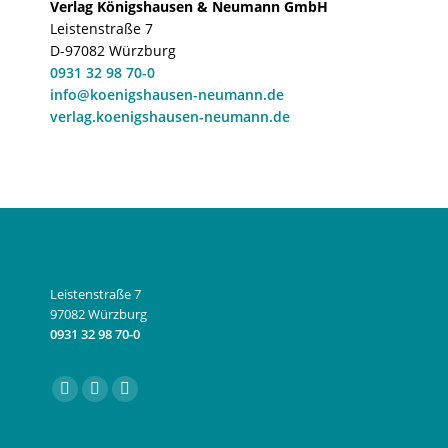
Verlag Königshausen & Neumann GmbH
Leistenstraße 7
D-97082 Würzburg
0931 32 98 70-0
info@koenigshausen-neumann.de
verlag.koenigshausen-neumann.de
Leistenstraße 7
97082 Würzburg
0931 32 98 70-0
Finden Sie uns auf:
Facebook
Instagram
E-
page
page
Mail