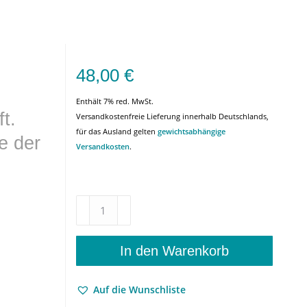
48,00
€
Enthält 7% red. MwSt.
t.
Versandkostenfreie Lieferung innerhalb Deutschlands,
für das Ausland gelten
gewichtsabhängige
e der
Versandkosten
.
Die
Fiktion
eines
Faktums
In den Warenkorb
–
Kants
Auf die Wunschliste
Suche