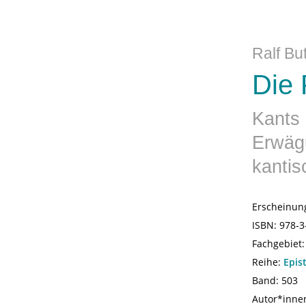
Ralf Bu
Die 
Kants 
Erwäg
kantis
Erscheinun
ISBN:
978-3
Fachgebiet
Reihe:
Epis
Band: 503
Autor*inne