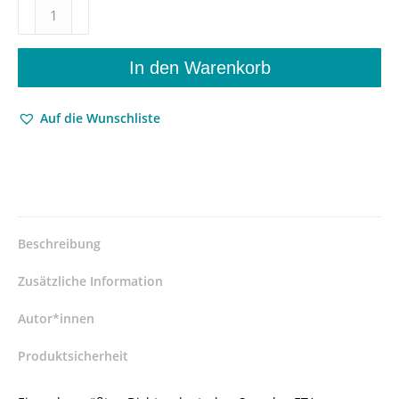
Der
in
die
tiefste
In den Warenkorb
Tiefe
schaute
Auf die Wunschliste
–
E.T.A.
Hoffmann
als
Psychopathologe
–
Rainer
Beschreibung
Tölle
–
Zusätzliche Information
ISBN
9783826047497
Autor*innen
/
Produktsicherheit
978-
3-
8260-