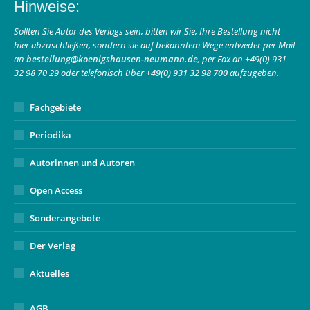
Hinweise:
opens
opens
page
in
in
opens
Sollten Sie Autor des Verlags sein, bitten wir Sie, Ihre Bestellung nicht
hier abzuschließen, sondern sie auf bekanntem Wege entweder per Mail
new
new
in
an
bestellung@koenigshausen-neumann.de
, per Fax an +49(0) 931
window
window
new
32 98 70 29 oder telefonisch über
+49(0) 931 32 98 700
aufzugeben.
window
Fachgebiete
Periodika
Autorinnen und Autoren
Open Access
Sonderangebote
Der Verlag
Aktuelles
AGB