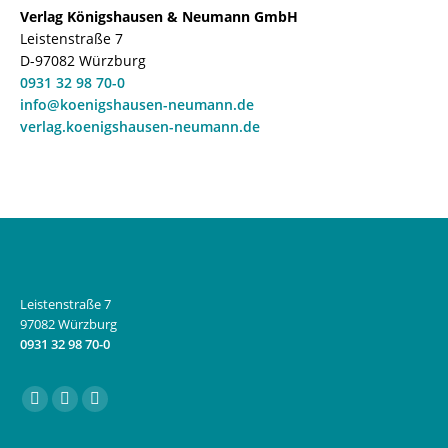
Verlag Königshausen & Neumann GmbH
Leistenstraße 7
D-97082 Würzburg
0931 32 98 70-0
info@koenigshausen-neumann.de
verlag.koenigshausen-neumann.de
Leistenstraße 7
97082 Würzburg
0931 32 98 70-0
Finden Sie uns auf:
Facebook
Instagram
E-
page
page
Mail