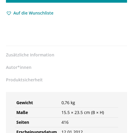
Gutjahr
(Hrsg.)
Auf die Wunschliste
–
ISBN
9783826048531
/
978-
3-
8260-
Zusätzliche Information
4853-
1
Autor*innen
/
978-
Produktsicherheit
3-
82-
604853-
Gewicht
0,76 kg
1
Menge
Maße
15.5 × 23.5 cm (B × H)
Seiten
416
Erscheinungsdatum
12.01.2012