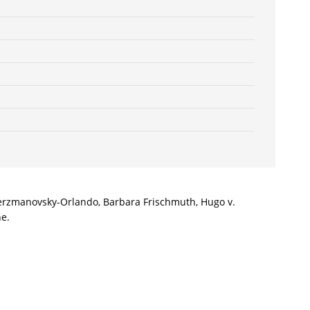
82-
604891-
3
Menge
. Herzmanovsky-Orlando, Barbara Frischmuth, Hugo v.
he.