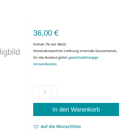
36,00
€
Enthält 7% red. MwSt.
igbild
Versandkostenfreie Lieferung innerhalb Deutschlands,
für das Ausland gelten
gewichtsabhängige
Versandkosten
.
An
der
Schwelle
zur
In den Warenkorb
Utopie
–
Auf die Wunschliste
Zum