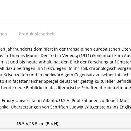
nnen
Produktsicherheit
 Jahrhunderts dominiert in der transalpinen europäischen Litera
das in Thomas Manns Der Tod in Venedig (1911) ikonenhaft zum Au
 ist und bis heute anhält, hat den Blick der Forschung auf Entst
ill dazu beitragen ihn freizulegen. In ihr soll, chronologisch vor
zu Krisenzeiten und in merkwürdigem Gegensatz zu seiner tatsächli
 so ein facettenreicher Spiegel deutscher geistig-kultureller Befin
hende neue Einblicke in das literarische Schaffen der betreffenden
 Emory-Universität in Atlanta, U.S.A. Publikationen zu Robert Musi
Jonke. Übersetzungen von Schriften Ludwig Wittgensteins ins Engli
15.5 × 23.5 cm (B × H)