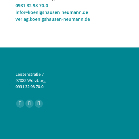
0931 32 98 70-0
info@koenigshausen-neumann.de
verlag.koenigshausen-neumann.de
Leistenstraße 7
97082 Würzburg
0931 32 98 70-0
Finden Sie uns auf:
Facebook
Instagram
E-
page
page
Mail
opens
opens
page
in
in
opens