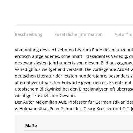
Beschreibung
Zusätzliche Information
Autor*i
Vom Anfang des sechzehnten bis zum Ende des neunzehnten
erotisch aufgeladenes, scheinhaft – dekadentes Venedig, 
des zwanzigsten Jahrhunderts von diesem Bild ausgegangen
Venedigbilds weitgehend verstellt. Die vorliegende Arbeit w
deutschen Literatur der letzten hundert Jahre, besonders 
alternativer utopischer Entwürfe geworden ist. Es entsteht
utopischem Blickwinkel bei den Einzelanalysen oft überrasc
wichtiger zusätzlicher Gewinn.
Der Autor Maximilian Aue, Professor für Germanistik an der
v. Hofmannsthal, Peter Schneider, Georg Kreisler und G.F. 
Maße