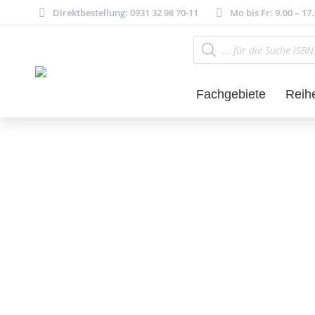
Direktbestellung: 0931 32 98 70-11
Mo bis Fr: 9.00 – 17
Products
search
Fachgebiete
Reih
Literatur- und 