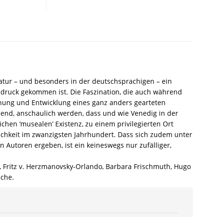
deutschsprachigen
literarischen
Venedigbild
im
zwanzigsten
Jahrhundert
–
Maximilian
tur – und besonders in der deutschsprachigen – ein
Aue
sdruck gekommen ist. Die Faszination, die auch während
–
ehung und Entwicklung eines ganz anders gearteten
ISBN
gehend, anschaulich werden, dass und wie Venedig in der
9783826048913
chen ‘musealen’ Existenz, zu einem privilegierten Ort
/
dlichkeit im zwanzigsten Jahrhundert. Dass sich zudem unter
978-
 Autoren ergeben, ist ein keineswegs nur zufälliger,
3-
8260-
l, Fritz v. Herzmanovsky-Orlando, Barbara Frischmuth, Hugo
4891-
sche.
3
/
978-
3-