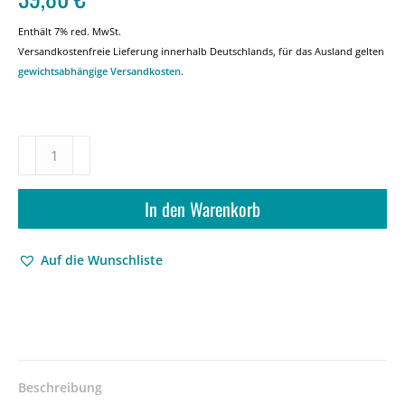
Enthält 7% red. MwSt.
Versandkostenfreie Lieferung innerhalb Deutschlands, für das Ausland gelten
gewichtsabhängige Versandkosten
.
Die
Kränkung
des
Menschen
In den Warenkorb
–
Die
Auf die Wunschliste
Naturwissenschaften
und
das
Ende
des
antik-
mittelalterlichen
Beschreibung
Weltbildes