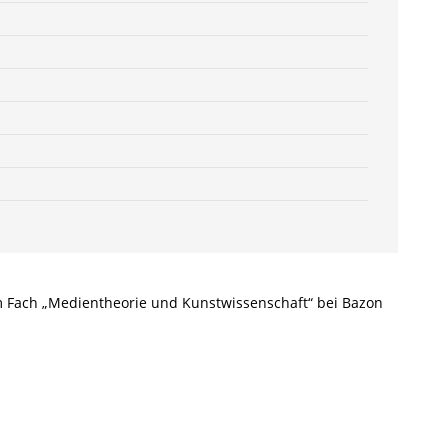
605017-
6
Menge
im Fach „Medientheorie und Kunstwissenschaft“ bei Bazon