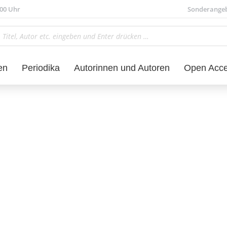
.00 Uhr
Sonderange
en
Periodika
Autorinnen und Autoren
Open Acc
aft