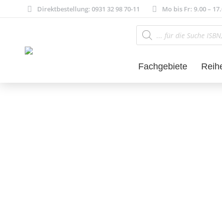
Direktbestellung: 0931 32 98 70-11
Mo bis Fr: 9.00 – 17
Products
search
Fachgebiete
Reih
Kulturwissensch