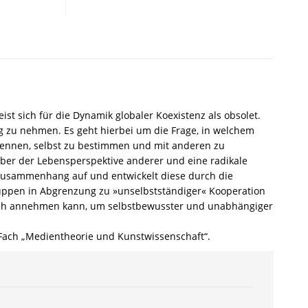
politische
Skizze
zur
Wahrnehmung
heute
–
Arthur
Engelbert
st sich für die Dynamik globaler Koexistenz als obsolet.
–
g zu nehmen. Es geht hierbei um die Frage, in welchem
ISBN
kennen, selbst zu bestimmen und mit anderen zu
9783826050176
über der Lebensperspektive anderer und eine radikale
/
n Zusammenhang auf und entwickelt diese durch die
978-
ngruppen in Abgrenzung zu »unselbstständiger« Kooperation
3-
tisch annehmen kann, um selbstbewusster und unabhängiger
8260-
5017-
m Fach „Medientheorie und Kunstwissenschaft“.
6
/
978-
3-
82-