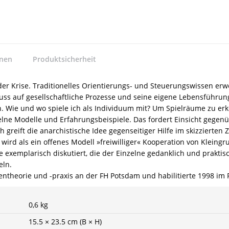
nnen
Produktsicherheit
r Krise. Traditionelles Orientierungs- und Steuerungswissen erwei
luss auf gesellschaftliche Prozesse und seine eigene Lebensführun
 Wie und wo spiele ich als Individuum mit? Um Spielräume zu er
lne Modelle und Erfahrungsbeispiele. Das fordert Einsicht gegen
 greift die anarchistische Idee gegenseitiger Hilfe im skizzierte
e wird als ein offenes Modell »freiwilliger« Kooperation von Klei
 exemplarisch diskutiert, die der Einzelne gedanklich und prak
eln.
dientheorie und -praxis an der FH Potsdam und habilitierte 1998 i
0,6 kg
15.5 × 23.5 cm (B × H)