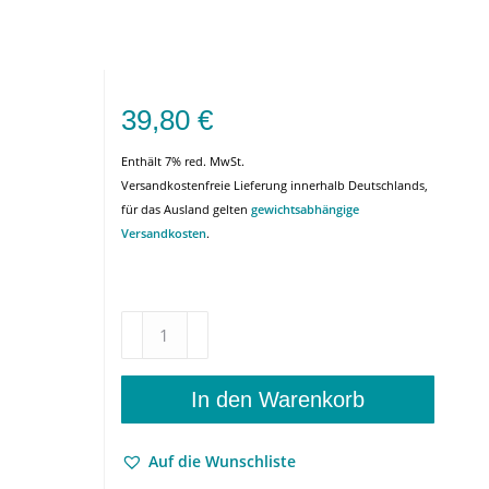
39,80
€
Enthält 7% red. MwSt.
Versandkostenfreie Lieferung innerhalb Deutschlands,
für das Ausland gelten
gewichtsabhängige
Versandkosten
.
Help!
–
Gegenseitig
behindern
In den Warenkorb
oder
helfen.
Auf die Wunschliste
Eine