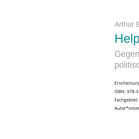
Arthur 
Help
Gegens
politi
Erscheinun
ISBN:
978-3
Fachgebiet
Autor*inne