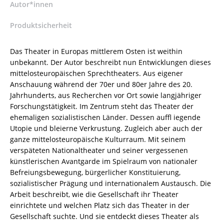
und
Autor*innen
2
Produktsicherheit
–
Wolfgang
Kröplin
Das Theater in Europas mittlerem Osten ist weithin
–
unbekannt. Der Autor beschreibt nun Entwicklungen dieses
ISBN
mittelosteuropäischen Sprechtheaters. Aus eigener
9783826050336
Anschauung während der 70er und 80er Jahre des 20.
/
Jahrhunderts, aus Recherchen vor Ort sowie langjähriger
978-
Forschungstätigkeit. Im Zentrum steht das Theater der
3-
ehemaligen sozialistischen Länder. Dessen auffl iegende
8260-
Utopie und bleierne Verkrustung. Zugleich aber auch der
5033-
ganze mittelosteuropäische Kulturraum. Mit seinem
6
verspäteten Nationaltheater und seiner vergessenen
/
künstlerischen Avantgarde im Spielraum von nationaler
978-
Befreiungsbewegung, bürgerlicher Konstituierung,
3-
sozialistischer Prägung und internationalem Austausch. Die
82-
Arbeit beschreibt, wie die Gesellschaft ihr Theater
605033-
einrichtete und welchen Platz sich das Theater in der
6
Gesellschaft suchte. Und sie entdeckt dieses Theater als
Menge