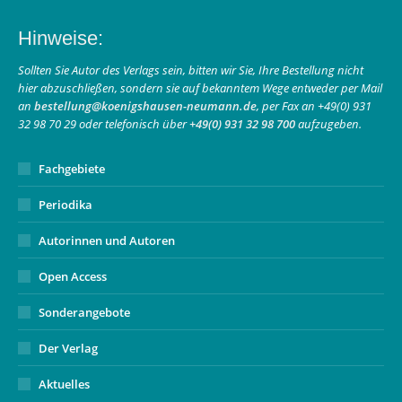
page
page
Mail
Hinweise:
opens
opens
page
in
in
opens
Sollten Sie Autor des Verlags sein, bitten wir Sie, Ihre Bestellung nicht
hier abzuschließen, sondern sie auf bekanntem Wege entweder per Mail
new
new
in
an
bestellung@koenigshausen-neumann.de
, per Fax an +49(0) 931
window
window
new
32 98 70 29 oder telefonisch über
+49(0) 931 32 98 700
aufzugeben.
window
Fachgebiete
Periodika
Autorinnen und Autoren
Open Access
Sonderangebote
Der Verlag
Aktuelles