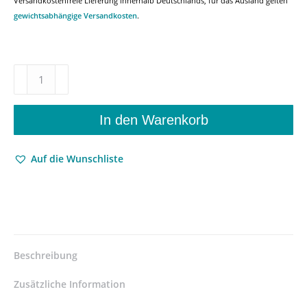
Versandkostenfreie Lieferung innerhalb Deutschlands, für das Ausland gelten
gewichtsabhängige Versandkosten
.
Auf
der
Suche
nach
In den Warenkorb
dem
unbekannten
Auf die Wunschliste
Theater
–
Bilder
und
Befunde
vom
mittelosteuropäischen
Beschreibung
Theater
Band
Zusätzliche Information
1