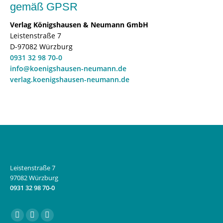
gemäß GPSR
Verlag Königshausen & Neumann GmbH
Leistenstraße 7
D-97082 Würzburg
0931 32 98 70-0
info@koenigshausen-neumann.de
verlag.koenigshausen-neumann.de
Leistenstraße 7
97082 Würzburg
0931 32 98 70-0
Finden Sie uns auf:
Facebook
Instagram
E-