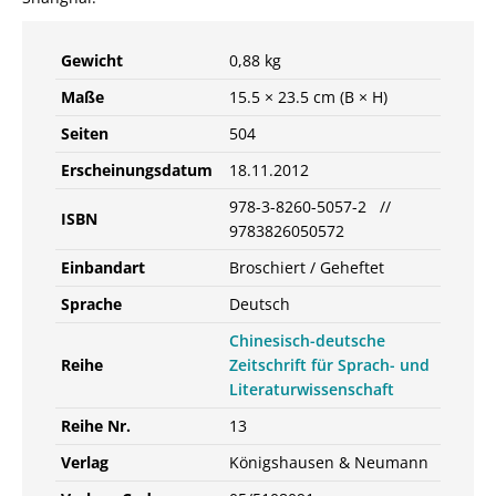
/
978-
Gewicht
0,88 kg
3-
82-
Maße
15.5 × 23.5 cm (B × H)
605057-
Seiten
504
2
Menge
Erscheinungsdatum
18.11.2012
978-3-8260-5057-2 //
ISBN
9783826050572
Einbandart
Broschiert / Geheftet
Sprache
Deutsch
Chinesisch-deutsche
Reihe
Zeitschrift für Sprach- und
Literaturwissenschaft
Reihe Nr.
13
Verlag
Königshausen & Neumann