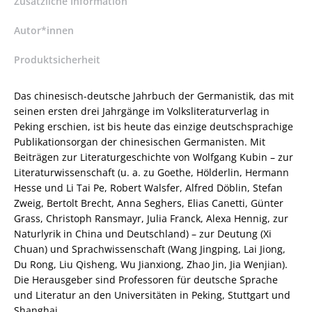
Zusätzliche Information
Thomé
(Hrsg.),
Autor*innen
Wei
Produktsicherheit
Maoping
(Hrsg.),
Zhu
Das chinesisch-deutsche Jahrbuch der Germanistik, das mit
Jianhua
seinen ersten drei Jahrgänge im Volksliteraturverlag in
(Hrsg.),
Peking erschien, ist bis heute das einzige deutschsprachige
Georg
Publikationsorgan der chinesischen Germanisten. Mit
Braungart
Beiträgen zur Literaturgeschichte von Wolfgang Kubin – zur
(Hrsg.)
Literaturwissenschaft (u. a. zu Goethe, Hölderlin, Hermann
–
Hesse und Li Tai Pe, Robert Walsfer, Alfred Döblin, Stefan
ISBN
Zweig, Bertolt Brecht, Anna Seghers, Elias Canetti, Günter
9783826050572
Grass, Christoph Ransmayr, Julia Franck, Alexa Hennig, zur
/
Naturlyrik in China und Deutschland) – zur Deutung (Xi
978-
Chuan) und Sprachwissenschaft (Wang Jingping, Lai Jiong,
3-
Du Rong, Liu Qisheng, Wu Jianxiong, Zhao Jin, Jia Wenjian).
8260-
Die Herausgeber sind Professoren für deutsche Sprache
5057-
und Literatur an den Universitäten in Peking, Stuttgart und
2
Shanghai.