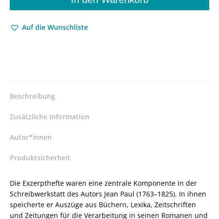
Exzerpten
–
Auf die Wunschliste
Michael
Will
–
ISBN
9783826051166
/
978-
Beschreibung
3-
8260-
Zusätzliche Information
5116-
6
Autor*innen
/
Produktsicherheit
978-
3-
82-
Die Exzerpthefte waren eine zentrale Komponente in der
605116-
Schreibwerkstatt des Autors Jean Paul (1763–1825). In ihnen
6
speicherte er Auszüge aus Büchern, Lexika, Zeitschriften
Menge
und Zeitungen für die Verarbeitung in seinen Romanen und