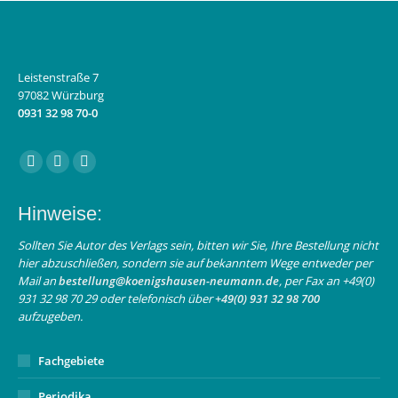
Leistenstraße 7
97082 Würzburg
0931 32 98 70-0
Finden Sie uns auf:
Facebook
Instagram
E-
page
page
Mail
Hinweise:
opens
opens
page
in
in
opens
Sollten Sie Autor des Verlags sein, bitten wir Sie, Ihre Bestellung nicht
hier abzuschließen, sondern sie auf bekanntem Wege entweder per
new
new
in
Mail an
bestellung@koenigshausen-neumann.de
, per Fax an +49(0)
window
window
new
931 32 98 70 29 oder telefonisch über
+49(0) 931 32 98 700
window
aufzugeben.
Fachgebiete
Periodika