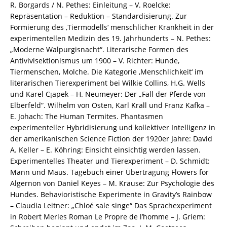
8260-
R. Borgards / N. Pethes: Einleitung – V. Roelcke:
5124-
Repräsentation – Reduktion – Standardisierung. Zur
1
Formierung des ‚Tiermodells‘ menschlicher Krankheit in der
/
experimentellen Medizin des 19. Jahrhunderts – N. Pethes:
978-
„Moderne Walpurgisnacht“. Literarische Formen des
3-
Antivivisektionismus um 1900 – V. Richter: Hunde,
82-
Tiermenschen, Molche. Die Kategorie ‚Menschlichkeit‘ im
605124-
literarischen Tierexperiment bei Wilkie Collins, H.G. Wells
1
und Karel C¡apek – H. Neumeyer: Der „Fall der Pferde von
Menge
Elberfeld“. Wilhelm von Osten, Karl Krall und Franz Kafka –
E. Johach: The Human Termites. Phantasmen
experimenteller Hybridisierung und kollektiver Intelligenz in
der amerikanischen Science Fiction der 1920er Jahre: David
A. Keller – E. Köhring: Einsicht einsichtig werden lassen.
Experimentelles Theater und Tierexperiment – D. Schmidt:
Mann und Maus. Tagebuch einer Übertragung Flowers for
Algernon von Daniel Keyes – M. Krause: Zur Psychologie des
Hundes. Behavioristische Experimente in Gravity’s Rainbow
– Claudia Leitner: „Chloé sale singe“ Das Sprachexperiment
in Robert Merles Roman Le Propre de l’homme – J. Griem: