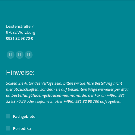
Leistenstraße 7
97082 Würzburg
0931 32 98 70-0
Finden Sie uns auf:
Facebook
Instagram
E-
page
page
Mail
Hinweise:
opens
opens
page
in
in
opens
Sollten Sie Autor des Verlags sein, bitten wir Sie, Ihre Bestellung nicht
hier abzuschließen, sondern sie auf bekanntem Wege entweder per Mail
new
new
in
an
bestellung@koenigshausen-neumann.de
, per Fax an +49(0) 931
window
window
new
32 98 70 29 oder telefonisch über
+49(0) 931 32 98 700
aufzugeben.
window
Fachgebiete
Periodika