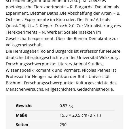
Schreiben beginnt und endet im Zoo. J. M. Coetzees
poetologische Tierexperimente – R. Borgards: Evolution als
Experiment. Dietmar Daths ,Die Abschaffung der Arten‘ – B.
Ochsner: Experimente im Kino oder: Der Film/ Affe als
Quasi-Objekt – S. Rieger: Frosch 2.0. Zur Virtualisierung des
Tierexperiments – N. Werber: Soziale Insekten im
Gesellschaftsexperiment. Über die Bienen-Demokratie zur
Volksgemeinschaft
Die Herausgeber: Roland Borgards ist Professor für Neuere
deutsche Literaturgeschichte an der Universität Würzburg.
Forschungsschwerpunkte: Literary Animal Studies,
Wissenspoetik, Romantik und Vormärz. Nicolas Pethes ist
Professor für Neugermanistik an der Ruhr-Universität
Bochum. Forschungsschwerpunkte: Kulturgeschichte des
Menschenversuchs, Fallgeschichten, Gedächtnistheorie.
Gewicht
0,57 kg
Maße
15.5 × 23.5 cm (B × H)
Seiten
290