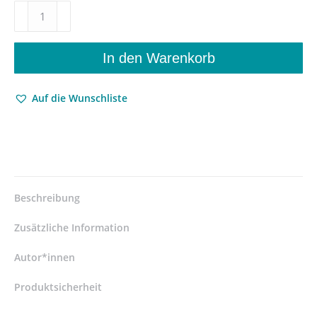
Tier
–
Experiment
–
In den Warenkorb
Literatur
1880-
Auf die Wunschliste
2010
–
Roland
Borgards
(Hrsg.),
Nicolas
Pethes
Beschreibung
(Hrsg.)
–
Zusätzliche Information
ISBN
9783826051241
Autor*innen
/
Produktsicherheit
978-
3-