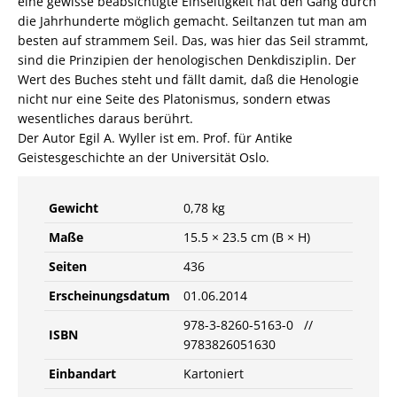
eine gewisse beabsichtigte Einseitigkeit hat den Gang durch
die Jahrhunderte möglich gemacht. Seiltanzen tut man am
besten auf strammem Seil. Das, was hier das Seil strammt,
sind die Prinzipien der henologischen Denkdisziplin. Der
Wert des Buches steht und fällt damit, daß die Henologie
nicht nur eine Seite des Platonismus, sondern etwas
wesentliches daraus berührt.
Der Autor Egil A. Wyller ist em. Prof. für Antike
Geistesgeschichte an der Universität Oslo.
Gewicht
0,78 kg
Maße
15.5 × 23.5 cm (B × H)
Seiten
436
Erscheinungsdatum
01.06.2014
978-3-8260-5163-0 //
ISBN
9783826051630
Einbandart
Kartoniert