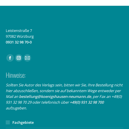
Leistenstraße 7
97082 Würzburg
0931 32 98 70-0
Finden Sie uns auf:
Facebook
Instagram
E-
page
page
Mail
Hinweise:
opens
opens
page
in
in
opens
Sollten Sie Autor des Verlags sein, bitten wir Sie, Ihre Bestellung nicht
hier abzuschließen, sondern sie auf bekanntem Wege entweder per
new
new
in
Mail an
bestellung@koenigshausen-neumann.de
, per Fax an +49(0)
window
window
new
931 32 98 70 29 oder telefonisch über
+49(0) 931 32 98 700
window
aufzugeben.
Fachgebiete