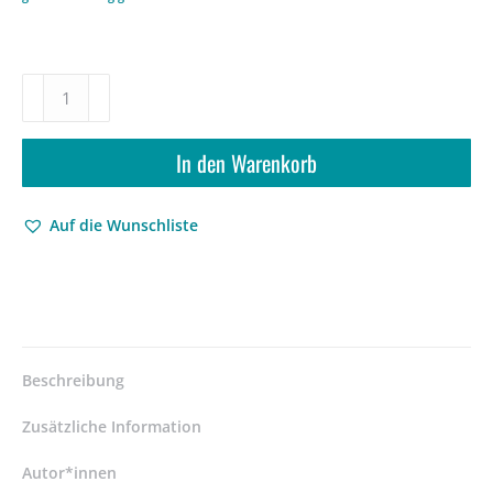
Platonismus
–
Henelogie
in
In den Warenkorb
der
Antike
Auf die Wunschliste
und
im
Mittelalter.
Band
I:
Die
Antike
Beschreibung
und
das
Zusätzliche Information
lateinische
Mittelalter
Autor*innen