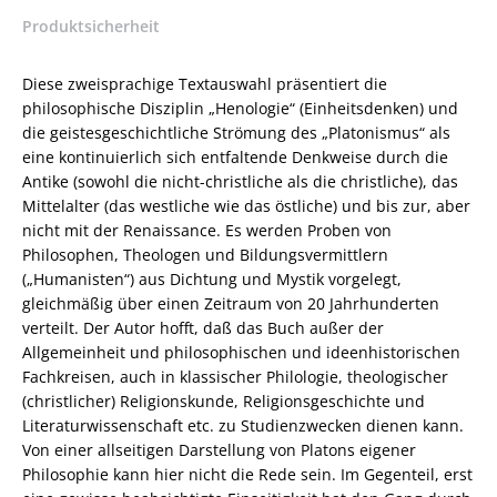
–
Produktsicherheit
Egil
A.
Wyller
Diese zweisprachige Textauswahl präsentiert die
–
philosophische Disziplin „Henologie“ (Einheitsdenken) und
ISBN
die geistesgeschichtliche Strömung des „Platonismus“ als
9783826051630
eine kontinuierlich sich entfaltende Denkweise durch die
/
Antike (sowohl die nicht-christliche als die christliche), das
978-
Mittelalter (das westliche wie das östliche) und bis zur, aber
3-
nicht mit der Renaissance. Es werden Proben von
8260-
Philosophen, Theologen und Bildungsvermittlern
5163-
(„Humanisten“) aus Dichtung und Mystik vorgelegt,
0
gleichmäßig über einen Zeitraum von 20 Jahrhunderten
/
verteilt. Der Autor hofft, daß das Buch außer der
978-
Allgemeinheit und philosophischen und ideenhistorischen
3-
Fachkreisen, auch in klassischer Philologie, theologischer
82-
(christlicher) Religionskunde, Religionsgeschichte und
605163-
Literaturwissenschaft etc. zu Studienzwecken dienen kann.
0
Von einer allseitigen Darstellung von Platons eigener
Menge
Philosophie kann hier nicht die Rede sein. Im Gegenteil, erst