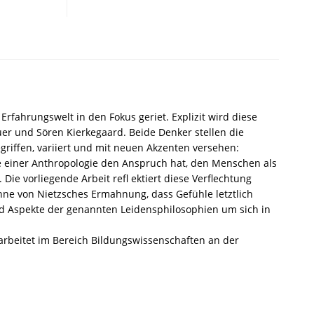
Scheler
–
Tobias
Hölterhof
–
ISBN
9783826052194
rfahrungswelt in den Fokus geriet. Explizit wird diese
/
r und Sören Kierkegaard. Beide Denker stellen die
978-
riffen, variiert und mit neuen Akzenten versehen:
3-
ne einer Anthropologie den Anspruch hat, den Menschen als
8260-
ie vorliegende Arbeit refl ektiert diese Verflechtung
5219-
inne von Nietzsches Ermahnung, dass Gefühle letztlich
4
und Aspekte der genannten Leidensphilosophien um sich in
/
978-
 arbeitet im Bereich Bildungswissenschaften an der
3-
82-
605219-
4
Menge