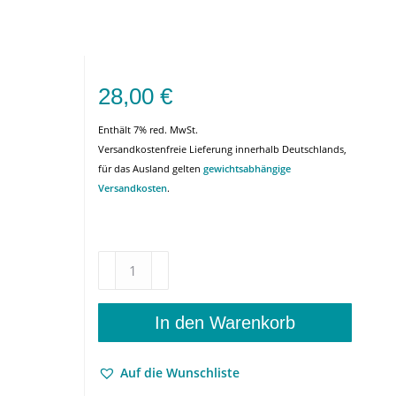
28,00
€
Enthält 7% red. MwSt.
Versandkostenfreie Lieferung innerhalb Deutschlands,
für das Ausland gelten
gewichtsabhängige
Versandkosten
.
Anthropologie
des
Leidens
–
In den Warenkorb
Leidensphilosophie
von
Auf die Wunschliste
Schopenhauer
bis