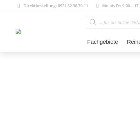
Direktbestellung: 0931 32 98 70-11
Mo bis Fr: 9.00 – 17
Products
search
Fachgebiete
Reih
Philosophie