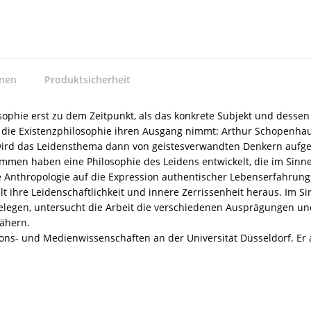
nnen
Produktsicherheit
phie erst zu dem Zeitpunkt, als das konkrete Subjekt und dessen E
ie Existenzphilosophie ihren Ausgang nimmt: Arthur Schopenhaue
wird das Leidensthema dann von geistesverwandten Denkern aufgeg
sammen haben eine Philosophie des Leidens entwickelt, die im Sin
 Anthropologie auf die Expression authentischer Lebenserfahrung. D
t ihre Leidenschaftlichkeit und innere Zerrissenheit heraus. Im S
nahelegen, untersucht die Arbeit die verschiedenen Ausprägungen 
ähern.
tions- und Medienwissenschaften an der Universität Düsseldorf. Er