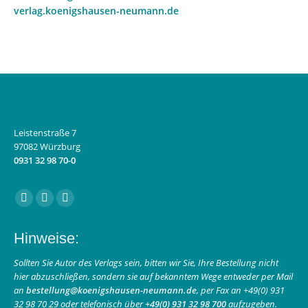
verlag.koenigshausen-neumann.de
Leistenstraße 7
97082 Würzburg
0931 32 98 70-0
Finden Sie uns auf:
Facebook
Instagram
E-
page
page
Mail
Hinweise:
opens
opens
page
in
in
opens
Sollten Sie Autor des Verlags sein, bitten wir Sie, Ihre Bestellung nicht
hier abzuschließen, sondern sie auf bekanntem Wege entweder per Mail
new
new
in
an
bestellung@koenigshausen-neumann.de
, per Fax an +49(0) 931
window
window
new
32 98 70 29 oder telefonisch über
+49(0) 931 32 98 700
aufzugeben.