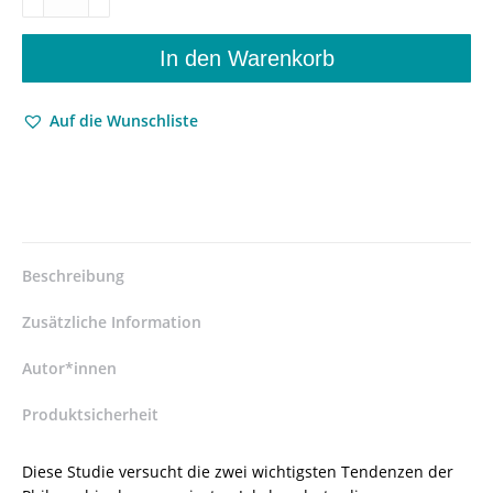
und
Aussage
bei
In den Warenkorb
Heidegger
und
Auf die Wunschliste
Aristoteles
–
Michail
Pantoulias
–
ISBN
9783826053054
Beschreibung
/
978-
Zusätzliche Information
3-
8260-
Autor*innen
5305-
Produktsicherheit
4
/
978-
Diese Studie versucht die zwei wichtigsten Tendenzen der
3-