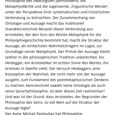
Philosophie des zwanzigsten Jahrhunderts, die
82-
Metaphysikkritik und die sogenannte „linguistische Wende“,
605305-
unter der Perspektive ihrer systematischen und historischen
4
Verbindung zu betrachten. Der Zusammenhang von
Menge
Ontologie und Aussage macht das traditionell
charakteristischste Beispiel dieser Verbindung aus:
Aristoteles, der den Sinn des Wortes Metaphysik für die
Philosophiegeschichte bestimmt hat, macht die Struktur der
Aussage, als einfachsten Wahrheitsträgers im Logos, zur
Grundlage seiner Metaphysik. Der Primat der Aussage bleibt
seither in der philosophischen Tradition unbestritten, bis
Heidegger, ein Aristoteliker im echten Sinne des Wortes, ihn
erstmals in Zweifel zieht. Der Versuch Heideggers, eine
Konzeption der Wahrheit, die nicht mehr von der Aussage
ausgeht, zum Fundament des postmetaphysischen Denkens
zu machen, kennzeichnet sowohl seine Ontologie als auch
seine Sprachphilosophie. Ist aber dieses Ziel realisierbar?
Und was ist der Grund, dass Aristoteles, der Begründer der
Philosophie des Seins, so viel Wert auf die Struktur der
Aussage legte?
Der Autor Michail Pantoulias hat Philosophie,