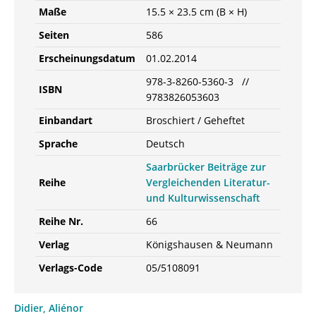
Maße
15.5 × 23.5 cm (B × H)
Seiten
586
Erscheinungsdatum
01.02.2014
978-3-8260-5360-3 //
ISBN
9783826053603
Einbandart
Broschiert / Geheftet
Sprache
Deutsch
Saarbrücker Beiträge zur
Reihe
Vergleichenden Literatur-
und Kulturwissenschaft
Reihe Nr.
66
Verlag
Königshausen & Neumann
Verlags-Code
05/5108091
Didier, Aliénor