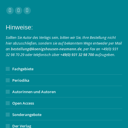
Finden Sie uns auf:
Facebook
Instagram
E-
page
page
Mail
Hinweise:
opens
opens
page
in
in
opens
Sollten Sie Autor des Verlags sein, bitten wir Sie, Ihre Bestellung nicht
hier abzuschließen, sondern sie auf bekanntem Wege entweder per Mail
new
new
in
an
bestellung@koenigshausen-neumann.de
, per Fax an +49(0) 931
window
window
new
32 98 70 29 oder telefonisch über
+49(0) 931 32 98 700
aufzugeben.
window
Fachgebiete
Periodika
Autorinnen und Autoren
Open Access
Sonderangebote
Der Verlag