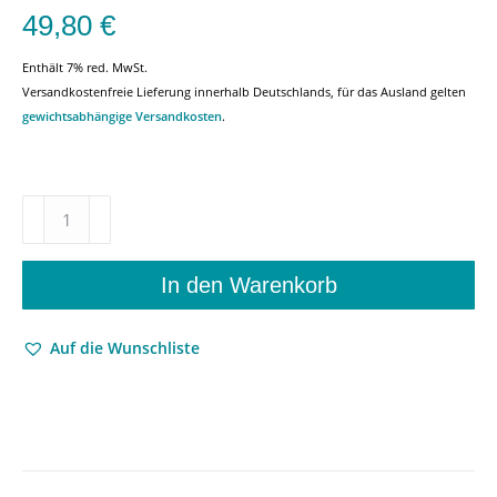
49,80
€
Enthält 7% red. MwSt.
Versandkostenfreie Lieferung innerhalb Deutschlands, für das Ausland gelten
gewichtsabhängige Versandkosten
.
Fernsehformat-
Adaption
interkulturell
–
In den Warenkorb
Theorieansätze
und
Auf die Wunschliste
empirische
Untersuchungen
am
Beispiel
des
R.I.S.-