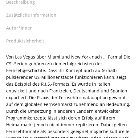
Formats,
Beschreibung
dem
,europäischen
Zusätzliche Information
CSI’,
in
Autor*innen
Italien,
Produktsicherheit
Frankreich
und
Deutschland
Von Las Vegas über Miami und New York nach … Parma! Die
–
CSI-Serien gehören zu den erfolgreichsten der
Aliénor
Fernsehgeschichte. Dass ihr Konzept auch außerhalb
Didier
pulsierender US-Millionenstädte funktionieren kann, zeigt
–
das Beispiel des R.I.S.-Formats. Es wurde in Italien
ISBN
entwickelt und nach Frankreich, Deutschland und Spanien
9783826053603
exportiert. Die Praxis der Fernsehformatadaption gewinnt
/
auf dem globalen Fernsehmarkt zunehmend an Bedeutung.
978-
Durch die Umsetzung in anderen Ländern entwickelter
3-
Programmkonzepte lässt sich deren Erfolg auf ihrem
8260-
Heimatmarkt jedoch nicht immer replizieren. Dabei gelten
5360-
Fernsehformate als besonders geeignet mögliche kulturelle
3