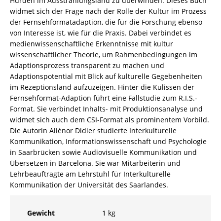
Hürden im Ausstrahlungsland zu überwinden. Dieses Buch
/
widmet sich der Frage nach der Rolle der Kultur im Prozess
978-
der Fernsehformatadaption, die für die Forschung ebenso
3-
von Interesse ist, wie für die Praxis. Dabei verbindet es
82-
medienwissenschaftliche Erkenntnisse mit kultur
605360-
wissenschaftlicher Theorie, um Rahmenbedingungen im
3
Adaptionsprozess transparent zu machen und
Menge
Adaptionspotential mit Blick auf kulturelle Gegebenheiten
im Rezeptionsland aufzuzeigen. Hinter die Kulissen der
Fernsehformat-Adaption führt eine Fallstudie zum R.I.S.-
Format. Sie verbindet Inhalts- mit Produktionsanalyse und
widmet sich auch dem CSI-Format als prominentem Vorbild.
Die Autorin Aliénor Didier studierte Interkulturelle
Kommunikation, Informationswissenschaft und Psychologie
in Saarbrücken sowie Audiovisuelle Kommunikation und
Übersetzen in Barcelona. Sie war Mitarbeiterin und
Lehrbeauftragte am Lehrstuhl für Interkulturelle
Kommunikation der Universität des Saarlandes.
Gewicht
1 kg