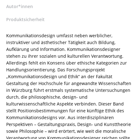
(Hrsg.)
Autor*innen
–
Produktsicherheit
ISBN
9783826054266
/
Kommunikationsdesign umfasst neben werblicher,
978-
instruktiver und ästhetischer Tätigkeit auch Bildung,
3-
Aufklärung und Information. Kommunikationsdesigner
8260-
stehen zu ihrer sozialen und kulturellen Verantwortung.
5426-
Allerdings fehlt ein Konsens über ethische Kategorien zur
6
Handlungsorientierung. Das Forschungsprojekt
/
„Kommunikationsdesign und Ethik“ an der Fakultät
978-
Gestaltung der Hochschule für angewandte Wissenschaften
3-
in Würzburg führt erstmals systematische Untersuchungen
82-
durch, die philosophische, design- und
605426-
kulturwissenschaftliche Aspekte verbinden. Dieser Band
6
stellt Positionsbestimmungen für eine künftige Ethik des
Menge
Kommunikationsdesigns vor. Aus interdisziplinären
Perspektiven – Gestaltungspraxis, Design- und Kunsttheorie
sowie Philosophie – wird erörtert, wie weit die moralische
Verantwortung von Kommunikationsdesigner reichen sollte.