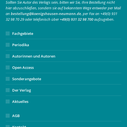
in
in
opens
Sollten Sie Autor des Verlags sein, bitten wir Sie, Ihre Bestellung nicht
hier abzuschließen, sondern sie auf bekanntem Wege entweder per Mail
new
new
in
an
bestellung@koenigshausen-neumann.de
, per Fax an +49(0) 931
window
window
new
32 98 70 29 oder telefonisch über
+49(0) 931 32 98 700
aufzugeben.
window
Fachgebiete
Periodika
Autorinnen und Autoren
Open Access
Sonderangebote
Der Verlag
Aktuelles
AGB