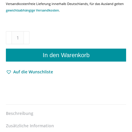
Versandkostenfreie Lieferung innerhalb Deutschlands, für das Ausland gelten
gewichtsabhängige Versandkosten
.
Ethik
und
Moral
in
In den Warenkorb
Kommunikation
und
Auf die Wunschliste
Gestaltung
–
Christian
Bauer
(Hrsg.),
Gertrud
Nolte
Beschreibung
(Hrsg.),
Gerhard
Zusätzliche Information
Schweppenhäuser