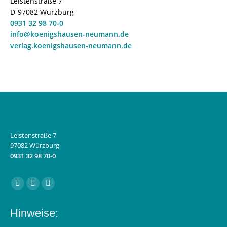
Leistenstraße 7
D-97082 Würzburg
0931 32 98 70-0
info@koenigshausen-neumann.de
verlag.koenigshausen-neumann.de
Leistenstraße 7
97082 Würzburg
0931 32 98 70-0
Finden Sie uns auf:
Facebook
Instagram
E-
page
page
Mail
Hinweise:
opens
opens
page