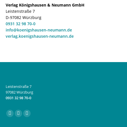
Verlag Königshausen & Neumann GmbH
Leistenstraße 7
D-97082 Würzburg
0931 32 98 70-0
info@koenigshausen-neumann.de
verlag.koenigshausen-neumann.de
Leistenstraße 7
97082 Würzburg
0931 32 98 70-0
Finden Sie uns auf:
Facebook
Instagram
E-
page
page
Mail