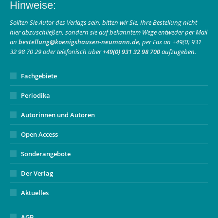
Hinweise:
opens
opens
page
in
in
opens
Sollten Sie Autor des Verlags sein, bitten wir Sie, Ihre Bestellung nicht
hier abzuschließen, sondern sie auf bekanntem Wege entweder per Mail
new
new
in
an
bestellung@koenigshausen-neumann.de
, per Fax an +49(0) 931
window
window
new
32 98 70 29 oder telefonisch über
+49(0) 931 32 98 700
aufzugeben.
window
Fachgebiete
Periodika
Autorinnen und Autoren
Open Access
Sonderangebote
Der Verlag
Aktuelles
AGB