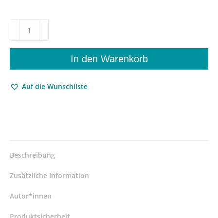
Trauma-
Konfigurationen
–
Bernhard
In den Warenkorb
Schlinks
,Der
Auf die Wunschliste
Vorleser’
-
W.G.
Sebalds
,Austerlitz’
-
Herta
Beschreibung
Müllers
,Atemschaukel’
Zusätzliche Information
–
Dieter
Autor*innen
Kampmeyer
Produktsicherheit
–