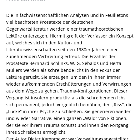
ISBN
9783826054921
Die in fachwissenschaftlichen Analysen und in Feuilletons
/
viel beachteten Prosatexte der deutschen
978-
Gegenwartsliteratur werden einer traumatheoretischen
3-
Lektüre unterzogen. Hiermit greift der Verfasser ein Konzept
8260-
auf, welches sich in den Kultur- und
5492-
Literaturwissenschaften seit den 1980er Jahren einer
1
zunehmenden Verbreitung erfreut. Die Erzähler der
/
Prosatexte Bernhard Schlinks, W. G. Sebalds und Herta
978-
Müllers werden als schreibende Ichs in den Fokus der
3-
Lektüre gerückt. Sie erzeugen, um den in ihnen immer
82-
wieder aufkommenden Erschütterungen und Verwirrungen
605492-
aus dem Wege zu gehen, Trauma-Konfigurationen. Dieser
1
Vorgang ist insofern produktiv, als die schreibenden Ichs
Menge
sich permanent, jedoch vergeblich bemühen, den „Riss“, die
„Lücke“ in ihrer Psyche zu schließen. Sie generieren wieder
und wieder Narrative, einen ganzen „Wald“ von Fiktionen,
der sie vor ihrem Trauma schützt und ihnen den Fortgang
ihres Schreibens ermöglicht.
Der Autor Dieter Kampmeyer war Verwaltungsangestellter,