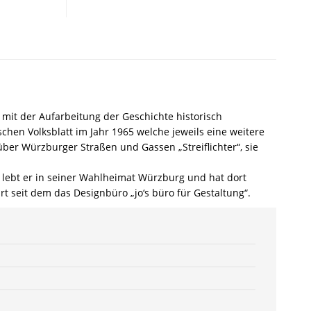
Würzburger
Straßennamen
Band
I
(1965)
–
Johannes
Breidenbach
it der Aufarbeitung der Geschichte historisch
–
chen Volksblatt im Jahr 1965 welche jeweils eine weitere
ISBN
ber Würzburger Straßen und Gassen „Streiflichter“, sie
9783826055386
/
lebt er in seiner Wahlheimat Würzburg und hat dort
978-
t seit dem das Designbüro „jo‘s büro für Gestaltung“.
3-
8260-
5538-
6
/
978-
3-
82-