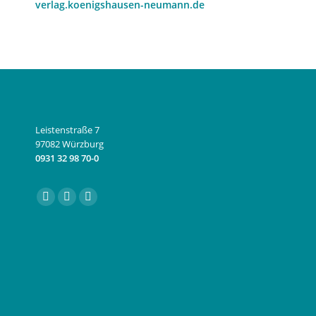
verlag.koenigshausen-neumann.de
Leistenstraße 7
97082 Würzburg
0931 32 98 70-0
Finden Sie uns auf:
Facebook
Instagram
E-
page
page
Mail
opens
opens
page
in
in
opens
new
new
in
window
window
new
window