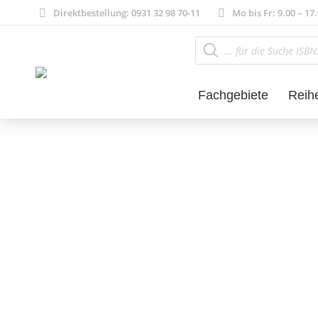
Direktbestellung: 0931 32 98 70-11
Mo bis Fr: 9.00 – 17
Products
search
Fachgebiete
Reih
Literatur