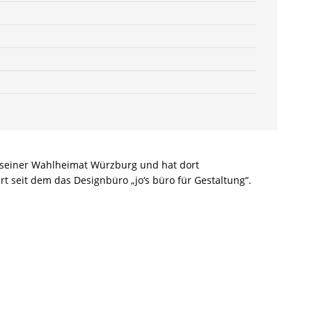
605538-
6
Menge
n seiner Wahlheimat Würzburg und hat dort
t seit dem das Designbüro „jo‘s büro für Gestaltung“.