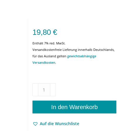
19,80
€
Enthält 7% red. MwSt.
Versandkostenfreie Lieferung innerhalb Deutschlands,
für das Ausland gelten
gewichtsabhängige
Versandkosten
.
Würzburger
Straßennamen
–
Texte
In den Warenkorb
von
Bruno
Auf die Wunschliste
Rottenbach.