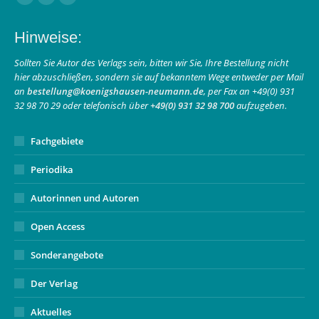
Facebook
Instagram
E-
page
page
Mail
Hinweise:
opens
opens
page
in
in
opens
Sollten Sie Autor des Verlags sein, bitten wir Sie, Ihre Bestellung nicht
hier abzuschließen, sondern sie auf bekanntem Wege entweder per Mail
new
new
in
an
bestellung@koenigshausen-neumann.de
, per Fax an +49(0) 931
window
window
new
32 98 70 29 oder telefonisch über
+49(0) 931 32 98 700
aufzugeben.
window
Fachgebiete
Periodika
Autorinnen und Autoren
Open Access
Sonderangebote
Der Verlag
Aktuelles