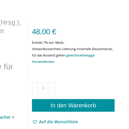
Hrsg.),
er
48,00
€
Enthält 7% red. MwSt.
Versandkostenfreie Lieferung innerhalb Deutschlands,
für das Ausland gelten
gewichtsabhängige
Versandkosten
.
 für
Ein
Zoll
Dankfest
–
In den Warenkorb
Konstanze
Fliedl
acher
Auf die Wunschliste
zum