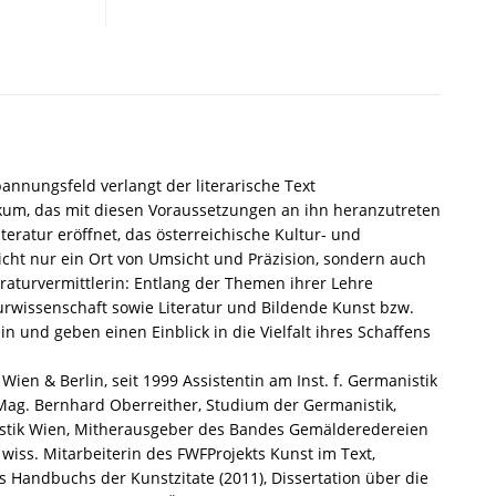
60.
Geburtstag.
Texte
für
die
Germanistik
–
Susanne
Spannungsfeld verlangt der literarische Text
Hochreiter
ikum, das mit diesen Voraussetzungen an ihn heranzutreten
(Hrsg.),
iteratur eröffnet, das österreichische Kultur- und
Bernhard
 nicht nur ein Ort von Umsicht und Präzision, sondern auch
Oberreither
raturvermittlerin: Entlang der Themen ihrer Lehre
(Hrsg.),
turwissenschaft sowie Literatur und Bildende Kunst bzw.
Marina
in und geben einen Einblick in die Vielfalt ihres Schaffens
Rauchenbacher
(Hrsg.),
en & Berlin, seit 1999 Assistentin am Inst. f. Germanistik
Isabella
Mag. Bernhard Oberreither, Studium der Germanistik,
Schwentner
rmanistik Wien, Mitherausgeber des Bandes Gemälderedereien
(Hrsg.),
 wiss. Mitarbeiterin des FWFProjekts Kunst im Text,
Katharina
 des Handbuchs der Kunstzitate (2011), Dissertation über die
Serles