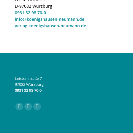
D-97082 Würzburg
0931 32 98 70-0
info@koenigshausen-neumann.de
verlag.koenigshausen-neumann.de
Leistenstraße 7
97082 Würzburg
0931 32 98 70-0
Finden Sie uns auf:
Facebook
Instagram
E-
page
page
Mail
opens
opens
page