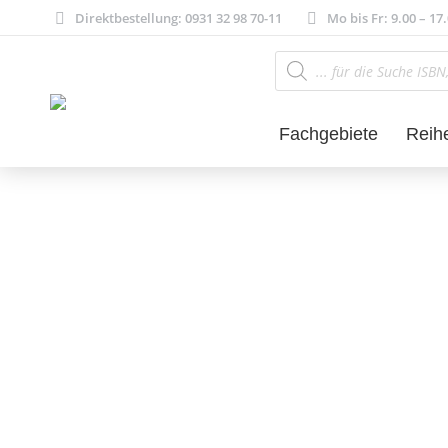
Direktbestellung: 0931 32 98 70-11
Mo bis Fr: 9.00 – 17
Products
search
Fachgebiete
Reih
Literatur- und 