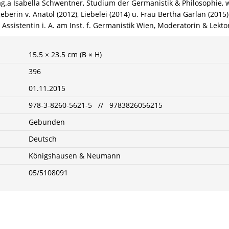
.a Isabella Schwentner, Studium der Germanistik & Philosophie, w
geberin v. Anatol (2012), Liebelei (2014) u. Frau Bertha Garlan (201
at, Assistentin i. A. am Inst. f. Germanistik Wien, Moderatorin & Le
15.5 × 23.5 cm (B × H)
396
01.11.2015
978-3-8260-5621-5 // 9783826056215
Gebunden
Deutsch
Königshausen & Neumann
05/5108091