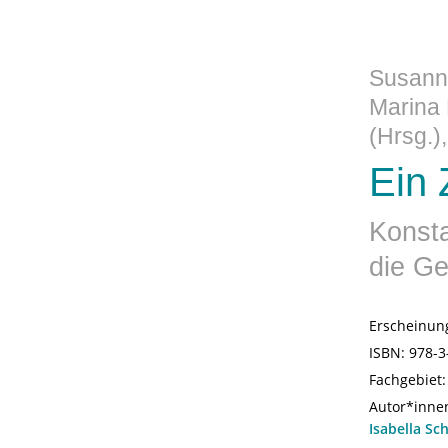
Susanne
Marina 
(Hrsg.)
Ein 
Konsta
die Ge
Erscheinun
ISBN:
978-3
Fachgebiet
Autor*inne
Isabella Sc