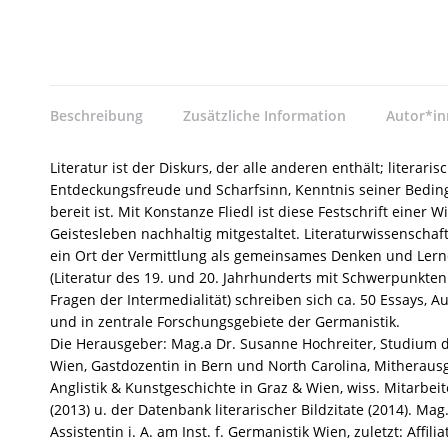
Beschreibung
Zusätzliche Information
Autor*i
Literatur ist der Diskurs, der alle anderen enthält; literari
Entdeckungsfreude und Scharfsinn, Kenntnis seiner Beding
bereit ist. Mit Konstanze Fliedl ist diese Festschrift einer
Geistesleben nachhaltig mitgestaltet. Literaturwissenschaft
ein Ort der Vermittlung als gemeinsames Denken und Lernen
(Literatur des 19. und 20. Jahrhunderts mit Schwerpunkten 
Fragen der Intermedialität) schreiben sich ca. 50 Essays, A
und in zentrale Forschungsgebiete der Germanistik.
Die Herausgeber: Mag.a Dr. Susanne Hochreiter, Studium der
Wien, Gastdozentin in Bern und North Carolina, Mitheraus
Anglistik & Kunstgeschichte in Graz & Wien, wiss. Mitarbei
(2013) u. der Datenbank literarischer Bildzitate (2014). Ma
Assistentin i. A. am Inst. f. Germanistik Wien, zuletzt: Affi