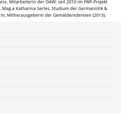
iss. Mitarbeiterin der ÖAW; seit 2010 im FWF-Projekt
(Hrsg.)
5). Mag.a Katharina Serles, Studium der Germanistik &
–
ktorin, Mitherausgeberin der Gemälderedereien (2013).
ISBN
9783826056215
/
978-
3-
8260-
5621-
5
/
978-
3-
82-
605621-
5
Menge