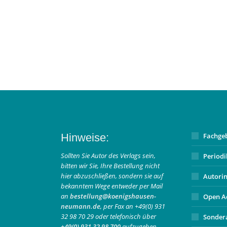
Hinweise:
Fachge
Sollten Sie Autor des Verlags sein,
Period
bitten wir Sie, Ihre Bestellung nicht
hier abzuschließen, sondern sie auf
Autori
bekanntem Wege entweder per Mail
an
bestellung@koenigshausen-
Open A
neumann.de
, per Fax an +49(0) 931
32 98 70 29 oder telefonisch über
Sonder
+49(0) 931 32 98 700
aufzugeben.