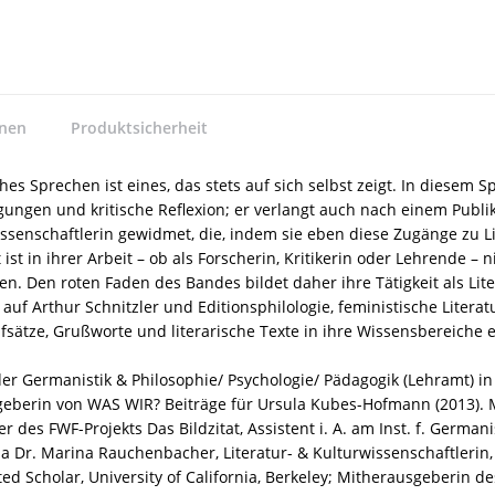
nnen
Produktsicherheit
sches Sprechen ist eines, das stets auf sich selbst zeigt. In diesem 
ungen und kritische Reflexion; er verlangt auch nach einem Publ
 Wissenschaftlerin gewidmet, die, indem sie eben diese Zugänge zu L
 ist in ihrer Arbeit – ob als Forscherin, Kritikerin oder Lehrende –
. Den roten Faden des Bandes bildet daher ihre Tätigkeit als Lite
auf Arthur Schnitzler und Editionsphilologie, feministische Litera
ufsätze, Grußworte und literarische Texte in ihre Wissensbereiche e
 Germanistik & Philosophie/ Psychologie/ Pädagogik (Lehramt) in Wi
geberin von WAS WIR? Beiträge für Ursula Kubes-Hofmann (2013). 
ter des FWF-Projekts Das Bildzitat, Assistent i. A. am Inst. f. Ge
g.a Dr. Marina Rauchenbacher, Literatur- & Kulturwissenschaftlerin,
liated Scholar, University of California, Berkeley; Mitherausgeberin