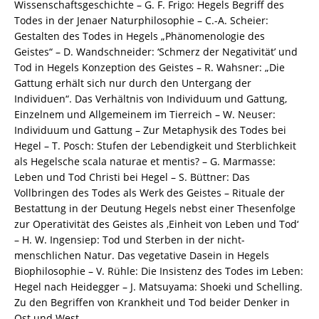
Wissenschaftsgeschichte – G. F. Frigo: Hegels Begriff des
5753-
Todes in der Jenaer Naturphilosophie – C.-A. Scheier:
3
Gestalten des Todes in Hegels „Phänomenologie des
/
Geistes“ – D. Wandschneider: ‘Schmerz der Negativität’ und
978-
Tod in Hegels Konzeption des Geistes – R. Wahsner: „Die
3-
Gattung erhält sich nur durch den Untergang der
82-
Individuen“. Das Verhältnis von Individuum und Gattung,
605753-
Einzelnem und Allgemeinem im Tierreich – W. Neuser:
3
Individuum und Gattung – Zur Metaphysik des Todes bei
Menge
Hegel – T. Posch: Stufen der Lebendigkeit und Sterblichkeit
als Hegelsche scala naturae et mentis? – G. Marmasse:
Leben und Tod Christi bei Hegel – S. Büttner: Das
Vollbringen des Todes als Werk des Geistes – Rituale der
Bestattung in der Deutung Hegels nebst einer Thesenfolge
zur Operativität des Geistes als ‚Einheit von Leben und Tod‘
– H. W. Ingensiep: Tod und Sterben in der nicht-
menschlichen Natur. Das vegetative Dasein in Hegels
Biophilosophie – V. Rühle: Die Insistenz des Todes im Leben:
Hegel nach Heidegger – J. Matsuyama: Shoeki und Schelling.
Zu den Begriffen von Krankheit und Tod beider Denker in
Ost und West