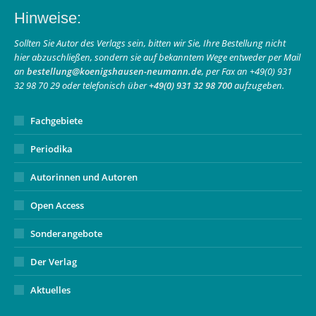
page
page
Mail
Hinweise:
opens
opens
page
in
in
opens
Sollten Sie Autor des Verlags sein, bitten wir Sie, Ihre Bestellung nicht
hier abzuschließen, sondern sie auf bekanntem Wege entweder per Mail
new
new
in
an
bestellung@koenigshausen-neumann.de
, per Fax an +49(0) 931
window
window
new
32 98 70 29 oder telefonisch über
+49(0) 931 32 98 700
aufzugeben.
window
Fachgebiete
Periodika
Autorinnen und Autoren
Open Access
Sonderangebote
Der Verlag
Aktuelles