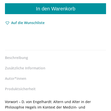
Tod
bei
In den Warenkorb
Hegel
–
Auf die Wunschliste
Dietrich
Engelhardt
von
(Hrsg.),
Wolfgang
Neuser
(Hrsg.),
Beschreibung
Wolfgang
Lenski
Zusätzliche Information
(Hrsg.)
–
Autor*innen
ISBN
Produktsicherheit
9783826057533
/
978-
Vorwort – D. von Engelhardt: Altern und Alter in der
3-
Philosophie Hegels im Kontext der Medizin- und
8260-