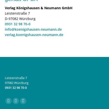
Verlag Königshausen & Neumann GmbH
Leistenstraße 7
D-97082 Würzburg
0931 32 98 70-0
info@koenigshausen-neumann.de
verlag.koenigshausen-neumann.de
Leistenstraße 7
97082 Würzburg
0931 32 98 70-0
Finden Sie uns auf:
Facebook
Instagram
E-