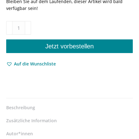
Bleiben Sie auf dem Laufenden, dieser Artikel wird bald
verfügbar sein!
Psychoanalyse
und
Kantianismus
–
Jetzt vorbestellen
Zweite
erweiterte
Auf die Wunschliste
Auflage
–
Rudolf
Heinz
–
ISBN
9783826058523
Beschreibung
/
978-
Zusätzliche Information
3-
8260-
Autor*innen