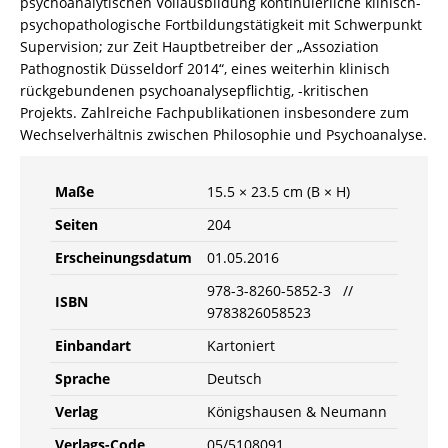
psychoanalytischen Vollausbildung kontinuierliche klinisch-
psychopathologische Fortbildungstätigkeit mit Schwerpunkt
Supervision; zur Zeit Hauptbetreiber der „Assoziation
Pathognostik Düsseldorf 2014“, eines weiterhin klinisch
rückgebundenen psychoanalysepflichtig, -kritischen
Projekts. Zahlreiche Fachpublikationen insbesondere zum
Wechselverhältnis zwischen Philosophie und Psychoanalyse.
Maße
15.5 × 23.5 cm (B × H)
Seiten
204
Erscheinungsdatum
01.05.2016
978-3-8260-5852-3 //
ISBN
9783826058523
Einbandart
Kartoniert
Sprache
Deutsch
Verlag
Königshausen & Neumann
Verlags-Code
05/5108091