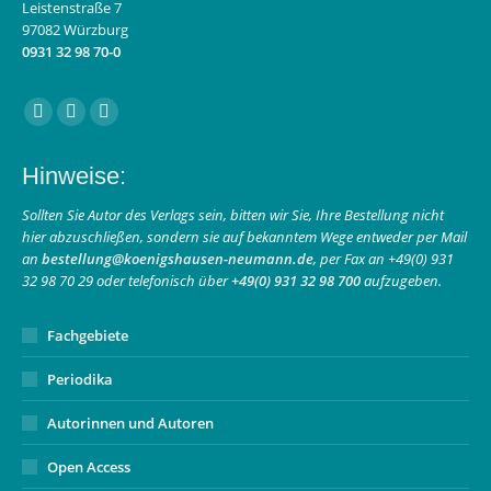
Leistenstraße 7
97082 Würzburg
0931 32 98 70-0
Finden Sie uns auf:
Facebook
Instagram
E-
page
page
Mail
Hinweise:
opens
opens
page
in
in
opens
Sollten Sie Autor des Verlags sein, bitten wir Sie, Ihre Bestellung nicht
hier abzuschließen, sondern sie auf bekanntem Wege entweder per Mail
new
new
in
an
bestellung@koenigshausen-neumann.de
, per Fax an +49(0) 931
window
window
new
32 98 70 29 oder telefonisch über
+49(0) 931 32 98 700
aufzugeben.
window
Fachgebiete
Periodika
Autorinnen und Autoren
Open Access