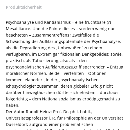
5852-
Produktsicherheit
3
/
978-
Psychoanalyse und Kantianismus – eine fruchtbare (?)
3-
Mesailliance. Und die Pointe dieses – vordem wenig nur
82-
beachteten – Zusammentreffens? Zweifellos die
605852-
Schwächung der Aufklärungspotentiale der Psychoanalyse,
3
als die Degradierung des „Unbewußen“ zu einem
Menge
verfügbaren, im Extrem gar fiktionalen Denkgebildes; sowie,
praktisch, als Tabuisierung, also als – den
psychoanalytischen Aufklärungszugriff sperrenden – Entzug
moralischer Normen. Beide – verfehlten – Optionen
kommen, elaboriert, in der „psychoanalytischen
Ichpsychologie“ zusammen, deren globaler Erfolg nicht
darüber hinwegtäuschen dürfte, sich ehedem – durchaus
folgerichtig – dem Nationalsozialismus erbötig gemacht zu
haben.
Der Autor Rudolf Heinz: Prof. Dr. phil. habil.,
Universitätsprofessor i. R. für Philosophie an der Universität
Düsseldorf; aufgrund einer problematischen