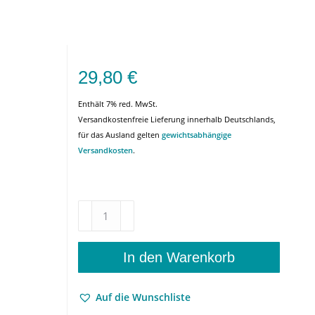
29,80
€
Enthält 7% red. MwSt.
Versandkostenfreie Lieferung innerhalb Deutschlands,
für das Ausland gelten
gewichtsabhängige
Versandkosten
.
The
Eranos
Movement
–
In den Warenkorb
A
Story
Auf die Wunschliste
of