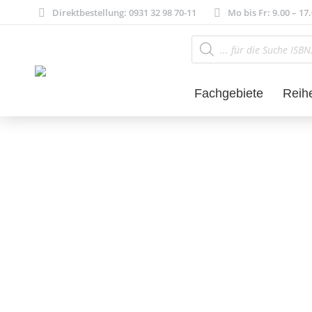
Direktbestellung: 0931 32 98 70-11
Mo bis Fr: 9.00 – 17
Products
search
Fachgebiete
Reih
Kulturwissensch