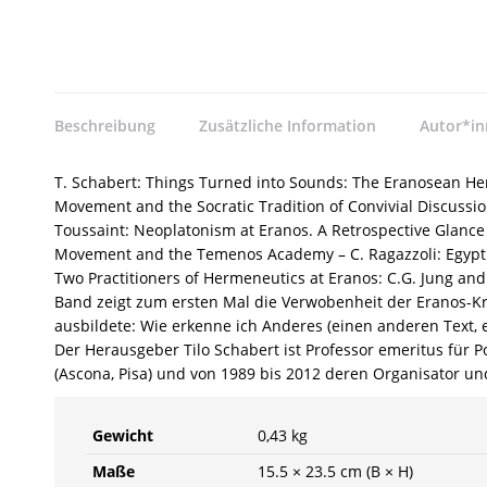
Beschreibung
Zusätzliche Information
Autor*i
T. Schabert: Things Turned into Sounds: The Eranosean Her
Movement and the Socratic Tradition of Convivial Discussion
Toussaint: Neoplatonism at Eranos. A Retrospective Glance 
Movement and the Temenos Academy – C. Ragazzoli: Egypt a
Two Practitioners of Hermeneutics at Eranos: C.G. Jung and
Band zeigt zum ersten Mal die Verwobenheit der Eranos-Kre
ausbildete: Wie erkenne ich Anderes (einen anderen Text,
Der Herausgeber Tilo Schabert ist Professor emeritus für 
(Ascona, Pisa) und von 1989 bis 2012 deren Organisator und
Gewicht
0,43 kg
Maße
15.5 × 23.5 cm (B × H)