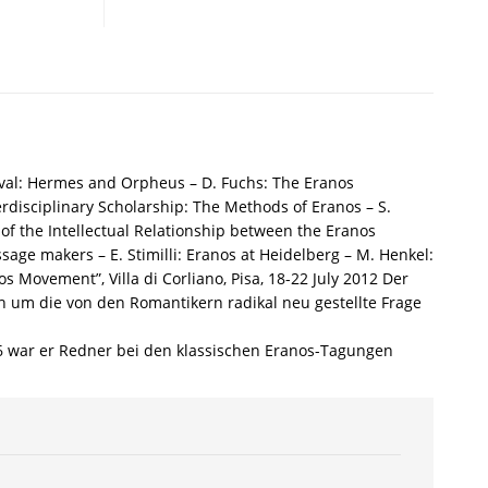
Hermeneutics
–
Tilo
Schabert
(Hrsg.)
–
ISBN
9783826058554
ival: Hermes and Orpheus – D. Fuchs: The Eranos
/
erdisciplinary Scholarship: The Methods of Eranos – S.
978-
of the Intellectual Relationship between the Eranos
3-
e makers – E. Stimilli: Eranos at Heidelberg – M. Henkel:
8260-
 Movement”, Villa di Corliano, Pisa, 18-22 July 2012 Der
5855-
h um die von den Romantikern radikal neu gestellte Frage
4
/
986 war er Redner bei den klassischen Eranos-Tagungen
978-
3-
82-
605855-
4
Menge