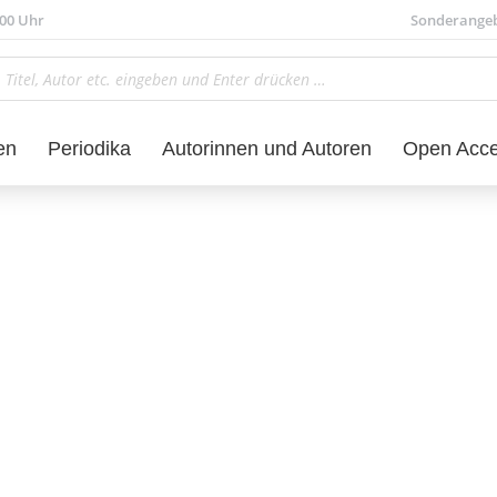
.00 Uhr
Sonderange
en
Periodika
Autorinnen und Autoren
Open Acc
aft