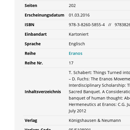
Seiten
202
Erscheinungsdatum
01.03.2016
ISBN
978-3-8260-5855-4 // 978382
Einbandart
Kartoniert
Sprache
Englisch
Reihe
Eranos
Reihe Nr.
17
T. Schabert: Things Turned int
– D. Fuchs: The Eranos Movement
Interdisciplinary Scholarship: 
Inhaltsverzeichnis
Sacred Banquet. A Consideratio
banquet of human thought: Abou
Hermeneutics at Eranos: C.G. Ju
July 2012
Verlag
Königshausen & Neumann
Verlags-Code
05/5108091