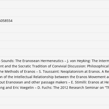
6058554
o Sounds: The Eranosean Hermeneutics – J. von Heyking: The Inter
 and the Socratic Tradition of Convivial Discussion: Philosophical 
The Methods of Eranos – S. Toussaint: Neoplatonism at Eranos. A Ret
n of the Intellectual Relationship between the Eranos Movement a
t Eranosean and other passage makers – E. Stimilli: Eranos at Hei
ng and Eric Voegelin – D. Fuchs: The 2012 Research Seminar on “Th