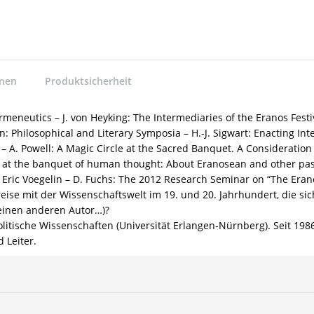
nnen
Produktsicherheit
meneutics – J. von Heyking: The Intermediaries of the Eranos Fest
: Philosophical and Literary Symposia – H.-J. Sigwart: Enacting Int
– A. Powell: A Magic Circle at the Sacred Banquet. A Consideration 
t the banquet of human thought: About Eranosean and other passag
 Eric Voegelin – D. Fuchs: The 2012 Research Seminar on “The Eranos
ise mit der Wissenschaftswelt im 19. und 20. Jahrhundert, die sic
 einen anderen Autor…)?
Politische Wissenschaften (Universität Erlangen-Nürnberg). Seit 1
 Leiter.