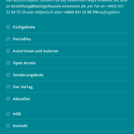
hier abzuschließen, sondern sie auf bekanntem Wege entweder per Mail
new
new
in
an
bestellung@koenigshausen-neumann.de
, per Fax an +49(0) 931
window
window
new
32 98 70 29 oder telefonisch über
+49(0) 931 32 98 700
aufzugeben.
window
Fachgebiete
Periodika
Autorinnen und Autoren
Open Access
Sonderangebote
Der Verlag
Aktuelles
AGB
Kontakt