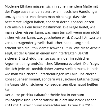
8260-
Moderne Ethiken müssen sich in zunehmendem Maße mit
5883-
der Frage auseinandersetzen, wie mit solchen Handlungen
7
umzugehen ist, von denen man nicht sagt, dass sie
/
bestimmte Folgen haben, sondern deren Konsequenzen
978-
sich allein als ein Risiko bestimmen. Die Frage lautet, wie
3-
man sicher wissen kann, was man tun soll, wenn man nicht
82-
sicher wissen kann, was geschehen wird. Obwohl Antworten
605883-
von überragender gesellschaftlicher Bedeutung sind,
7
scheint sich die Ethik damit schwer zu tun. Wie diese Arbeit
Menge
zeigt, ist der Grund in einem unhinterfragten Begriff
sicherer Entscheidungen zu suchen, der im ethischen
Argument ein grundsätzliches Dilemma evoziert. Die Frage,
die sich jede Risikoethik daher zuerst stellen muss, ist nicht,
wie man zu sicheren Entscheidungen im Falle unsicherer
Konsequenzen kommt, sondern was „sichere Entscheidung“
im Angesicht unsicherer Konsequenzen überhaupt heißen
kann.
Der Autor Joschka Haltaufderheide hat in Bochum
Philosophie und Komparatistik studiert und beide Fächer
2011 mit Auszeichnung abgeschlossen. Er war bis 2015