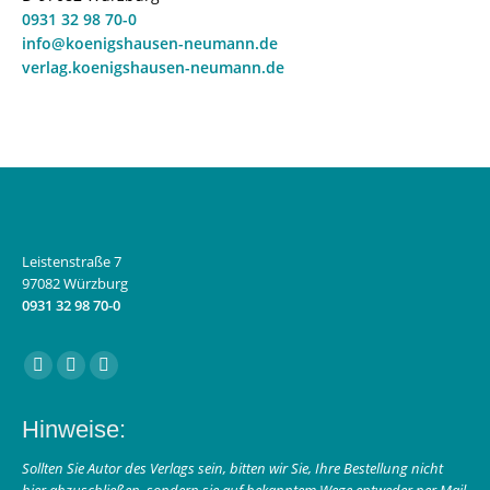
0931 32 98 70-0
info@koenigshausen-neumann.de
verlag.koenigshausen-neumann.de
Leistenstraße 7
97082 Würzburg
0931 32 98 70-0
Finden Sie uns auf:
Facebook
Instagram
E-
page
page
Mail
Hinweise:
opens
opens
page
in
in
opens
Sollten Sie Autor des Verlags sein, bitten wir Sie, Ihre Bestellung nicht