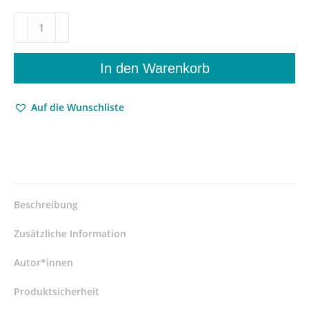
Zur
Risikoethik
–
Analysen
In den Warenkorb
im
Problemfeld
Auf die Wunschliste
zwischen
Normativität
und
unsicherer
Zukunft
–
Joschka
Beschreibung
Haltaufderheide
–
Zusätzliche Information
ISBN
9783826058837
Autor*innen
/
Produktsicherheit
978-
3-