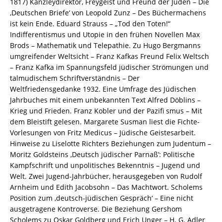
1817) Kanzleydirektor, Freygeist und Freund der Juden – Die
5937-
‚Deutschen Briefe‘ von Leopold Zunz – Des Büchermachens
7
ist kein Ende. Eduard Strauss – „Tod den Toten!“
/
Indifferentismus und Utopie in den frühen Novellen Max
978-
Brods – Mathematik und Telepathie. Zu Hugo Bergmanns
3-
umgreifender Weltsicht – Franz Kafkas Freund Felix Weltsch
82-
– Franz Kafka im Spannungsfeld jüdischer Strömungen und
605937-
talmudischem Schriftverständnis – Der
7
Weltfriedensgedanke 1932. Eine Umfrage des Jüdischen
Menge
Jahrbuches mit einem unbekannten Text Alfred Döblins –
Krieg und Frieden. Franz Kobler und der Pazifi smus – Mit
dem Bleistift gelesen. Margarete Susman liest die Fichte-
Vorlesungen von Fritz Medicus – Jüdische Geistesarbeit.
Hinweise zu Liselotte Richters Beziehungen zum Judentum –
Moritz Goldsteins ‚Deutsch jüdischer Parnaß’: Politische
Kampfschrift und unpolitisches Bekenntnis – Jugend und
Welt. Zwei Jugend-Jahrbücher, herausgegeben von Rudolf
Arnheim und Edith Jacobsohn – Das Machtwort. Scholems
Position zum ‚deutsch-jüdischen Gespräch‘ – Eine nicht
ausgetragene Kontroverse. Die Beziehung Gershom
Scholems zu Oskar Goldberg und Erich Unger – H. G. Adler