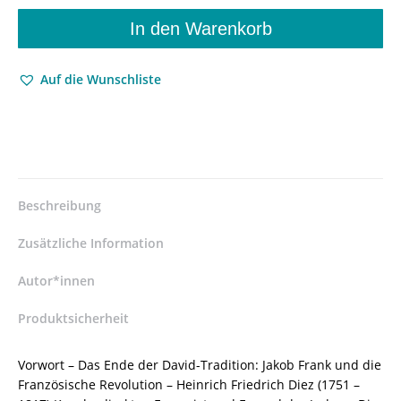
–
und
In den Warenkorb
andere
Aufsätze
Auf die Wunschliste
über
Jacob
Frank
bis
H.
G.
Adler
Beschreibung
–
Manfred
Zusätzliche Information
Voigts
–
Autor*innen
ISBN
Produktsicherheit
9783826059377
/
978-
Vorwort – Das Ende der David-Tradition: Jakob Frank und die
3-
Französische Revolution – Heinrich Friedrich Diez (1751 –
8260-