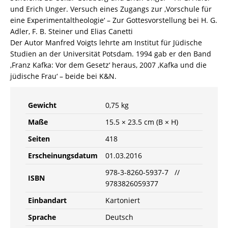
und Erich Unger. Versuch eines Zugangs zur ‚Vorschule für
eine Experimentaltheologie‘ – Zur Gottesvorstellung bei H. G.
Adler, F. B. Steiner und Elias Canetti
Der Autor Manfred Voigts lehrte am Institut für Jüdische
Studien an der Universität Potsdam. 1994 gab er den Band
‚Franz Kafka: Vor dem Gesetz‘ heraus, 2007 ,Kafka und die
jüdische Frau‘ – beide bei K&N.
Gewicht
0,75 kg
Maße
15.5 × 23.5 cm (B × H)
Seiten
418
Erscheinungsdatum
01.03.2016
978-3-8260-5937-7 //
ISBN
9783826059377
Einbandart
Kartoniert
Sprache
Deutsch