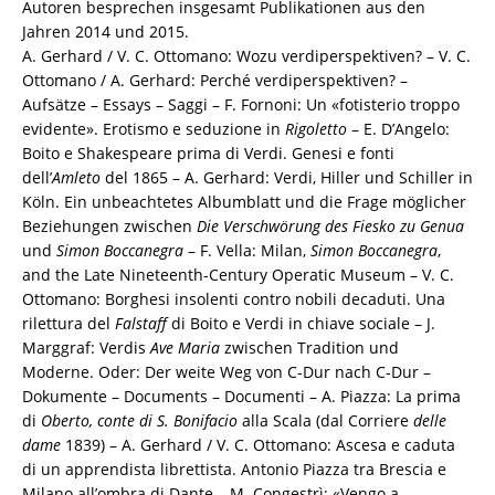
Autoren besprechen insgesamt Publikationen aus den
Jahren 2014 und 2015.
A. Gerhard / V. C. Ottomano: Wozu verdiperspektiven? – V. C.
Ottomano / A. Gerhard: Perché verdiperspektiven? –
Aufsätze – Essays – Saggi – F. Fornoni: Un «fotisterio troppo
evidente». Erotismo e seduzione in
Rigoletto
– E. D’Angelo:
Boito e Shakespeare prima di Verdi. Genesi e fonti
dell’
Amleto
del 1865 – A. Gerhard: Verdi, Hiller und Schiller in
Köln. Ein unbeachtetes Albumblatt und die Frage möglicher
Beziehungen zwischen
Die Verschwörung des Fiesko zu Genua
und
Simon Boccanegra
– F. Vella: Milan,
Simon Boccanegra
,
and the Late Nineteenth-Century Operatic Museum – V. C.
Ottomano: Borghesi insolenti contro nobili decaduti. Una
rilettura del
Falstaff
di Boito e Verdi in chiave sociale – J.
Marggraf: Verdis
Ave Maria
zwischen Tradition und
Moderne. Oder: Der weite Weg von C-Dur nach C-Dur –
Dokumente – Documents – Documenti – A. Piazza: La prima
di
Oberto, conte di S. Bonifacio
alla Scala (dal Corriere
delle
dame
1839) – A. Gerhard / V. C. Ottomano: Ascesa e caduta
di un apprendista librettista. Antonio Piazza tra Brescia e
Milano all’ombra di Dante – M. Congestrì: «Vengo a