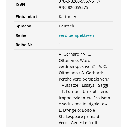
978-3-8260-5957-5 //
ISBN
9783826059575
Einbandart
Kartoniert
Sprache
Deutsch
Reihe
verdiperspektiven
Reihe Nr.
1
A. Gerhard / V. C.
Ottomano: Wozu
verdiperspektiven? – V. C.
Ottomano / A. Gerhard:
Perché verdiperspektiven?
– Aufsätze - Essays - Saggi
– F. Fornoni: Un «fotisterio
troppo evidente». Erotismo
e seduzione in Rigoletto –
E. D’Angelo: Boito e
Shakespeare prima di
Verdi. Genesi e fonti