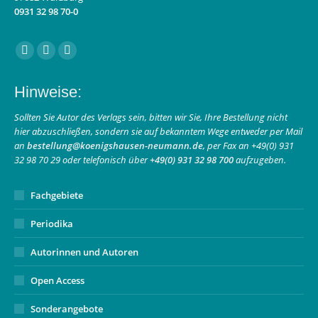
0931 32 98 70-0
Finden Sie uns auf:
Facebook
Instagram
E-
page
page
Mail
Hinweise:
opens
opens
page
in
in
opens
Sollten Sie Autor des Verlags sein, bitten wir Sie, Ihre Bestellung nicht
hier abzuschließen, sondern sie auf bekanntem Wege entweder per Mail
new
new
in
an
bestellung@koenigshausen-neumann.de
, per Fax an +49(0) 931
window
window
new
32 98 70 29 oder telefonisch über
+49(0) 931 32 98 700
aufzugeben.
window
Fachgebiete
Periodika
Autorinnen und Autoren
Open Access
Sonderangebote