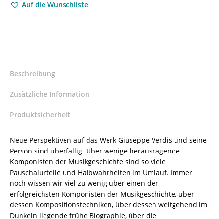
Auf die Wunschliste
Vincenzina
C.
Ottomano
–
ISBN
9783826059575
/
Beschreibung
978-
3-
Zusätzliche Information
8260-
5957-
Produktsicherheit
5
/
Neue Perspektiven auf das Werk Giuseppe Verdis und seine
978-
Person sind überfällig. Über wenige herausragende
3-
Komponisten der Musikgeschichte sind so viele
82-
Pauschalurteile und Halbwahrheiten im Umlauf. Immer
605957-
noch wissen wir viel zu wenig über einen der
5
erfolgreichsten Komponisten der Musikgeschichte, über
Menge
dessen Kompositionstechniken, über dessen weitgehend im
Dunkeln liegende frühe Biographie, über die