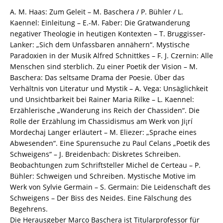
Kaennel
A. M. Haas: Zum Geleit – M. Baschera / P. Bühler / L.
(Hrsg.)
Kaennel: Einleitung – E.-M. Faber: Die Gratwanderung
–
negativer Theologie in heutigen Kontexten – T. Bruggisser-
ISBN
Lanker: „Sich dem Unfassbaren annähern“. Mystische
9783826060960
Paradoxien in der Musik Alfred Schnittkes – F. J. Czernin: Alle
/
Menschen sind sterblich. Zu einer Poetik der Vision – M.
978-
Baschera: Das seltsame Drama der Poesie. Über das
3-
Verhältnis von Literatur und Mystik – A. Vega: Unsäglichkeit
8260-
und Unsichtbarkeit bei Rainer Maria Rilke – L. Kaennel:
6096-
Erzählerische „Wanderung ins Reich der Chassiden“. Die
0
Rolle der Erzählung im Chassidismus am Werk von Ji¡rí
/
Mordechaj Langer erläutert – M. Eliezer: „Sprache eines
978-
Abwesenden“. Eine Spurensuche zu Paul Celans „Poetik des
3-
Schweigens“ – J. Breidenbach: Diskretes Schreiben.
82-
Beobachtungen zum Schriftsteller Michel de Certeau – P.
606096-
Bühler: Schweigen und Schreiben. Mystische Motive im
0
Werk von Sylvie Germain – S. Germain: Die Leidenschaft des
Menge
Schweigens – Der Biss des Neides. Eine Fälschung des
Begehrens.
Die Herausgeber Marco Baschera ist Titularprofessor für