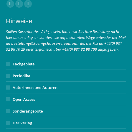
Finden Sie uns auf:
Facebook
Instagram
E-
page
page
Mail
Hinweise:
opens
opens
page
in
in
opens
Sollten Sie Autor des Verlags sein, bitten wir Sie, Ihre Bestellung nicht
hier abzuschließen, sondern sie auf bekanntem Wege entweder per Mail
new
new
in
an
bestellung@koenigshausen-neumann.de
, per Fax an +49(0) 931
window
window
new
32 98 70 29 oder telefonisch über
+49(0) 931 32 98 700
aufzugeben.
window
Fachgebiete
Periodika
Autorinnen und Autoren
Open Access
Sonderangebote
Der Verlag