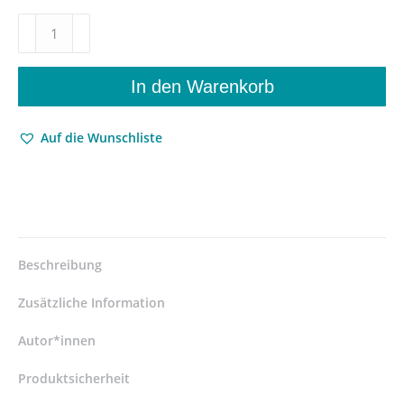
Das
Unsagbare
sagen
–
In den Warenkorb
Mystische
Aspekte
Auf die Wunschliste
in
zeitgenössischer
Literatur,
Kunst
und
Religion
–
Beschreibung
Marco
Baschera
Zusätzliche Information
(Hrsg.),
Pierre
Autor*innen
Bühler
Produktsicherheit
(Hrsg.),
Lucie