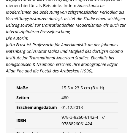
dienen hierfür als Beispiele. Indem
Amerikanische
Modernismen
die Bedeutung von zeitgenössischen Periodika als
Vermittlungsinstanzen darlegt, leistet die Studie einen wichtigen
Beitrag sowohl zur transatlantischen Modernismus- als auch zur
interdisziplinären Presseforschung.
Die Autorin:
Jutta Ernst ist Professorin für Amerikanistik an der Johannes
Gutenberg-Universität Mainz und Mitglied des dortigen Obama
Institute for Transnational American Studies. Ebenfalls bei
Königshausen & Neumann erschien ihre Monographie
Edgar
Allan Poe und die Poetik des Arabesken
(1996).
Maße
15.5 × 23.5 cm (B × H)
Seiten
480
Erscheinungsdatum
01.12.2018
978-3-8260-6142-4 //
ISBN
9783826061424