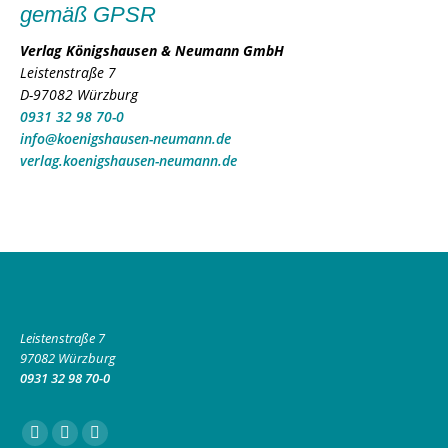
gemäß GPSR
Verlag Königshausen & Neumann GmbH
Leistenstraße 7
D-97082 Würzburg
0931 32 98 70-0
info@koenigshausen-neumann.de
verlag.koenigshausen-neumann.de
Leistenstraße 7
97082 Würzburg
0931 32 98 70-0
Finden Sie uns auf:
Facebook
Instagram
E-