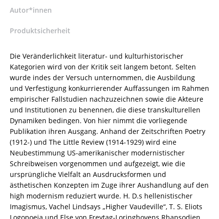
/
Autor*innen
978-
Produktsicherheit
3-
8260-
6142-
Die Veränderlichkeit literatur- und kulturhistorischer
4
Kategorien wird von der Kritik seit langem betont. Selten
/
wurde indes der Versuch unternommen, die Ausbildung
978-
und Verfestigung konkurrierender Auffassungen im Rahmen
3-
empirischer Fallstudien nachzuzeichnen sowie die Akteure
82-
und Institutionen zu benennen, die diese transkulturellen
606142-
Dynamiken bedingen. Von hier nimmt die vorliegende
4
Publikation ihren Ausgang. Anhand der Zeitschriften Poetry
Menge
(1912-) und The Little Review (1914-1929) wird eine
Neubestimmung US-amerikanischer modernistischer
Schreibweisen vorgenommen und aufgezeigt, wie die
ursprüngliche Vielfalt an Ausdrucksformen und
ästhetischen Konzepten im Zuge ihrer Aushandlung auf den
high modernism reduziert wurde. H. D.s hellenistischer
Imagismus, Vachel Lindsays „Higher Vaudeville“, T. S. Eliots
Logopoeia und Else von Freytag-Loringhovens Rhapsodien