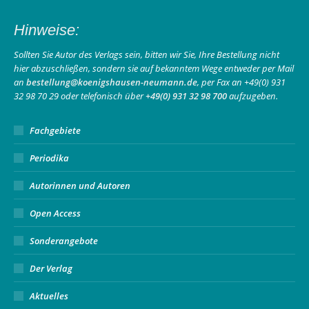
page
page
Mail
Hinweise:
opens
opens
page
in
in
opens
Sollten Sie Autor des Verlags sein, bitten wir Sie, Ihre Bestellung nicht
hier abzuschließen, sondern sie auf bekanntem Wege entweder per Mail
new
new
in
an
bestellung@koenigshausen-neumann.de
, per Fax an +49(0) 931
window
window
new
32 98 70 29 oder telefonisch über
+49(0) 931 32 98 700
aufzugeben.
window
Fachgebiete
Periodika
Autorinnen und Autoren
Open Access
Sonderangebote
Der Verlag
Aktuelles