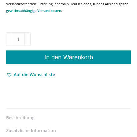
Versandkostenfreie Lieferung innerhalb Deutschlands, für das Ausland gelten
gewichtsabhängige Versandkosten
.
Amerikanische
Modernismen
–
Schreibweisen,
In den Warenkorb
Konzepte
und
Auf die Wunschliste
zeitgenössische
Periodika
als
Vermittlungsinstanzen
–
Jutta
Ernst
Beschreibung
–
ISBN
Zusätzliche Information
9783826061424