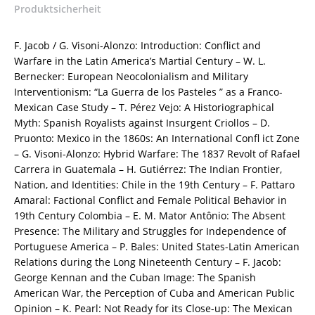
Produktsicherheit
Frank
Jacob
(Hrsg.)
F. Jacob / G. Visoni-Alonzo: Introduction: Conflict and
–
Warfare in the Latin America’s Martial Century – W. L.
ISBN
Bernecker: European Neocolonialism and Military
9783826061585
Interventionism: “La Guerra de los Pasteles ” as a Franco-
/
Mexican Case Study – T. Pérez Vejo: A Historiographical
978-
Myth: Spanish Royalists against Insurgent Criollos – D.
3-
Pruonto: Mexico in the 1860s: An International Confl ict Zone
8260-
– G. Visoni-Alonzo: Hybrid Warfare: The 1837 Revolt of Rafael
6158-
Carrera in Guatemala – H. Gutiérrez: The Indian Frontier,
5
Nation, and Identities: Chile in the 19th Century – F. Pattaro
/
Amaral: Factional Conflict and Female Political Behavior in
978-
19th Century Colombia – E. M. Mator Antônio: The Absent
3-
Presence: The Military and Struggles for Independence of
82-
Portuguese America – P. Bales: United States-Latin American
606158-
Relations during the Long Nineteenth Century – F. Jacob:
5
George Kennan and the Cuban Image: The Spanish
Menge
American War, the Perception of Cuba and American Public
Opinion – K. Pearl: Not Ready for its Close-up: The Mexican