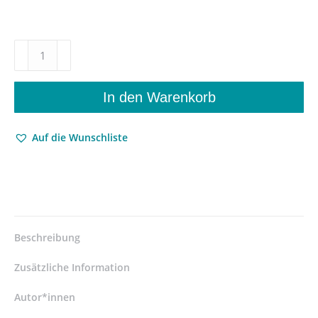
Latin
America's
Martial
Age
In den Warenkorb
–
Conflict
Auf die Wunschliste
and
Warfare
in
the
long
Nineteenth
Century
Beschreibung
–
Gilmar
Zusätzliche Information
Visoni-
Alonzo
Autor*innen
(Hrsg.),