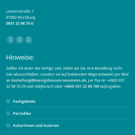
Leistenstraße 7
97082 Würzburg
0931 32 98 70-0
Finden Sie uns auf:
Facebook
Instagram
E-
page
page
Mail
Hinweise:
opens
opens
page
in
in
opens
Sollten Sie Autor des Verlags sein, bitten wir Sie, Ihre Bestellung nicht
hier abzuschließen, sondern sie auf bekanntem Wege entweder per Mail
new
new
in
an
bestellung@koenigshausen-neumann.de
, per Fax an +49(0) 931
window
window
new
32 98 70 29 oder telefonisch über
+49(0) 931 32 98 700
aufzugeben.
window
Fachgebiete
Periodika
Autorinnen und Autoren