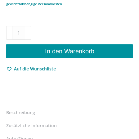
gewichtsabhängige Versandkosten
.
Dies-
und
jenseits
der
In den Warenkorb
Grenze
–
Auf die Wunschliste
Translokale
Prozesse
und
ihre
Einwirkung
auf
den
Beschreibung
deutsch-
niederländischen
Zusätzliche Information
Grenzraum
–
Autor*innen