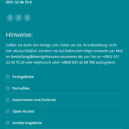
0931 32 98 70-0
Finden Sie uns auf:
Facebook
Instagram
E-
page
page
Mail
Hinweise:
opens
opens
page
in
in
opens
Sollten Sie Autor des Verlags sein, bitten wir Sie, Ihre Bestellung nicht
hier abzuschließen, sondern sie auf bekanntem Wege entweder per Mail
new
new
in
an
bestellung@koenigshausen-neumann.de
, per Fax an +49(0) 931
window
window
new
32 98 70 29 oder telefonisch über
+49(0) 931 32 98 700
aufzugeben.
window
Fachgebiete
Periodika
Autorinnen und Autoren
Open Access
Sonderangebote