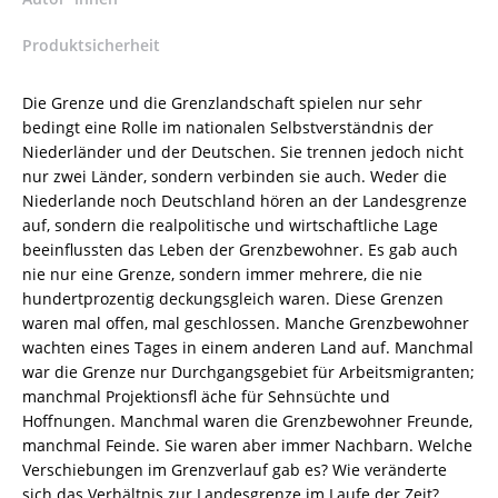
Viktoria
Produktsicherheit
Franke
(Hrsg.)
–
Die Grenze und die Grenzlandschaft spielen nur sehr
ISBN
bedingt eine Rolle im nationalen Selbstverständnis der
9783826062636
Niederländer und der Deutschen. Sie trennen jedoch nicht
/
nur zwei Länder, sondern verbinden sie auch. Weder die
978-
Niederlande noch Deutschland hören an der Landesgrenze
3-
auf, sondern die realpolitische und wirtschaftliche Lage
8260-
beeinflussten das Leben der Grenzbewohner. Es gab auch
6263-
nie nur eine Grenze, sondern immer mehrere, die nie
6
hundertprozentig deckungsgleich waren. Diese Grenzen
/
waren mal offen, mal geschlossen. Manche Grenzbewohner
978-
wachten eines Tages in einem anderen Land auf. Manchmal
3-
war die Grenze nur Durchgangsgebiet für Arbeitsmigranten;
82-
manchmal Projektionsfl äche für Sehnsüchte und
606263-
Hoffnungen. Manchmal waren die Grenzbewohner Freunde,
6
manchmal Feinde. Sie waren aber immer Nachbarn. Welche
Menge
Verschiebungen im Grenzverlauf gab es? Wie veränderte
sich das Verhältnis zur Landesgrenze im Laufe der Zeit?