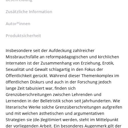
die
(Post-)Moderne
Zusätzliche Information
–
Rebecca
Autor*innen
Gudat
Produktsicherheit
–
ISBN
9783826062780
Insbesondere seit der Aufdeckung zahlreicher
/
Missbrauchsfälle an reformpädagogischen und kirchlichen
978-
Internaten ist der Zusammenhang von Erziehung, Erotik,
3-
Sexualität und Gewalt schlagartig in den Fokus der
8260-
Öffentlichkeit gerückt. Während dieser Themenkomplex im
6278-
öffentlichen Diskurs und auch in der Forschung jedoch
0
lange Zeit tabuisiert war, finden sich
/
Grenzüberschreitungen zwischen Lehrenden und
978-
Lernenden in der Belletristik schon seit Jahrhunderten. Wie
3-
literarische Werke solche Grenzüberschreitungen aufgreifen
82-
und mit welchen ästhetischen und argumentativen
606278-
Strategien sie (de-)legitimiert werden, steht im Mittelpunkt
0
der vorliegenden Arbeit. Ein besonderes Augenmerk gilt der