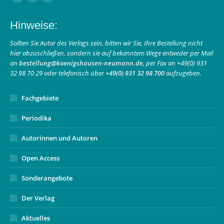
Facebook
Instagram
E-
page
page
Mail
Hinweise:
opens
opens
page
in
in
opens
Sollten Sie Autor des Verlags sein, bitten wir Sie, Ihre Bestellung nicht
hier abzuschließen, sondern sie auf bekanntem Wege entweder per Mail
new
new
in
an
bestellung@koenigshausen-neumann.de
, per Fax an +49(0) 931
window
window
new
32 98 70 29 oder telefonisch über
+49(0) 931 32 98 700
aufzugeben.
window
Fachgebiete
Periodika
Autorinnen und Autoren
Open Access
Sonderangebote
Der Verlag
Aktuelles