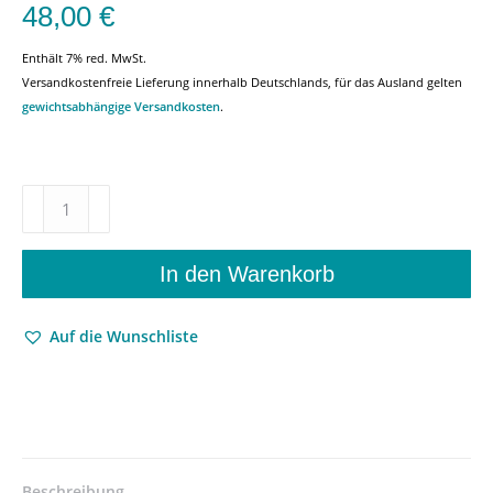
48,00
€
Enthält 7% red. MwSt.
Versandkostenfreie Lieferung innerhalb Deutschlands, für das Ausland gelten
gewichtsabhängige Versandkosten
.
Pädagogischer
Eros
und
literarisierte
In den Warenkorb
Formen
grenzüberschreitender
Auf die Wunschliste
Lehrer-
Schüler-
Beziehungen
–
Von
Platon
in
Beschreibung