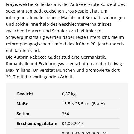
Menge
Frage, welche Rolle das aus der Antike ererbte Konzept des
sogenannten pädagogischen Eros gespielt hat, um
intergenerationale Liebes-, Macht- und Sexualbeziehungen
und solche innerhalb des Geschlechterverhältnisses
zwischen Lehrern und Schülern zu legitimieren.
Schwerpunktmäßig werden dabei Texte untersucht, die im
reformpädagogischen Umfeld des frühen 20. Jahrhunderts
entstanden sind.
Die Autorin Rebecca Gudat studierte Germanistik,
Romanistik und Erziehungswissenschaften an der Ludwig-
Maximilians- Universität München und promovierte dort
2017 mit der vorliegenden Arbeit.
Gewicht
0,67 kg
Maße
15.5 × 23.5 cm (B × H)
Seiten
364
Erscheinungsdatum
01.09.2017
978-3-8260-6278-0 //