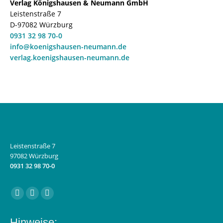
Verlag Königshausen & Neumann GmbH
Leistenstraße 7
D-97082 Würzburg
0931 32 98 70-0
info@koenigshausen-neumann.de
verlag.koenigshausen-neumann.de
Leistenstraße 7
97082 Würzburg
0931 32 98 70-0
Finden Sie uns auf:
Facebook
Instagram
E-
page
page
Mail
Hinweise: