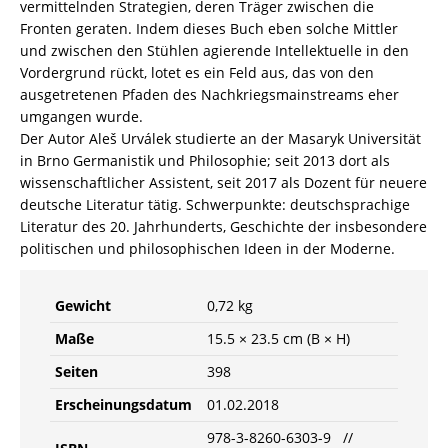
vermittelnden Strategien, deren Träger zwischen die
Fronten geraten. Indem dieses Buch eben solche Mittler
und zwischen den Stühlen agierende Intellektuelle in den
Vordergrund rückt, lotet es ein Feld aus, das von den
ausgetretenen Pfaden des Nachkriegsmainstreams eher
umgangen wurde.
Der Autor Aleš Urválek studierte an der Masaryk Universität
in Brno Germanistik und Philosophie; seit 2013 dort als
wissenschaftlicher Assistent, seit 2017 als Dozent für neuere
deutsche Literatur tätig. Schwerpunkte: deutschsprachige
Literatur des 20. Jahrhunderts, Geschichte der insbesondere
politischen und philosophischen Ideen in der Moderne.
Gewicht
0,72 kg
Maße
15.5 × 23.5 cm (B × H)
Seiten
398
Erscheinungsdatum
01.02.2018
978-3-8260-6303-9 //