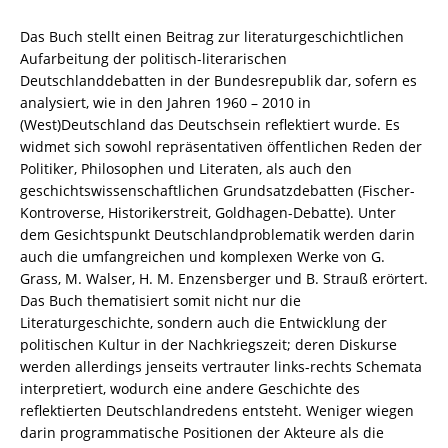
8260-
6303-
Das Buch stellt einen Beitrag zur literaturgeschichtlichen
9
Aufarbeitung der politisch-literarischen
/
Deutschlanddebatten in der Bundesrepublik dar, sofern es
978-
analysiert, wie in den Jahren 1960 – 2010 in
3-
(West)Deutschland das Deutschsein reflektiert wurde. Es
82-
widmet sich sowohl repräsentativen öffentlichen Reden der
606303-
Politiker, Philosophen und Literaten, als auch den
9
geschichtswissenschaftlichen Grundsatzdebatten (Fischer-
Menge
Kontroverse, Historikerstreit, Goldhagen-Debatte). Unter
dem Gesichtspunkt Deutschlandproblematik werden darin
auch die umfangreichen und komplexen Werke von G.
Grass, M. Walser, H. M. Enzensberger und B. Strauß erörtert.
Das Buch thematisiert somit nicht nur die
Literaturgeschichte, sondern auch die Entwicklung der
politischen Kultur in der Nachkriegszeit; deren Diskurse
werden allerdings jenseits vertrauter links-rechts Schemata
interpretiert, wodurch eine andere Geschichte des
reflektierten Deutschlandredens entsteht. Weniger wiegen
darin programmatische Positionen der Akteure als die