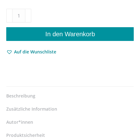
Das
deutsche
Problem
in
In den Warenkorb
der
nachkriegsdeutschen
Auf die Wunschliste
Literatur
und
der
Geschichtswissenschaft
–
Aleš
Urválek
Beschreibung
–
ISBN
Zusätzliche Information
9783826063039
/
Autor*innen
978-
Produktsicherheit
3-