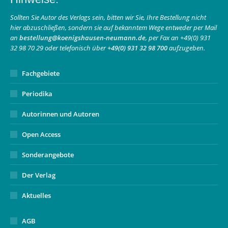
opens
opens
page
in
in
opens
Sollten Sie Autor des Verlags sein, bitten wir Sie, Ihre Bestellung nicht
hier abzuschließen, sondern sie auf bekanntem Wege entweder per Mail
new
new
in
an
bestellung@koenigshausen-neumann.de
, per Fax an +49(0) 931
window
window
new
32 98 70 29 oder telefonisch über
+49(0) 931 32 98 700
aufzugeben.
window
Fachgebiete
Periodika
Autorinnen und Autoren
Open Access
Sonderangebote
Der Verlag
Aktuelles
AGB