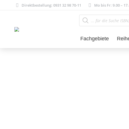
Direktbestellung: 0931 32 98 70-11
Mo bis Fr: 9.00 – 17
Products
search
Fachgebiete
Reih
Literatur- und 