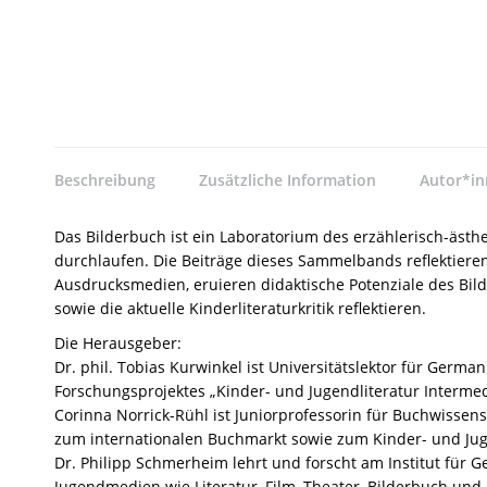
Beschreibung
Zusätzliche Information
Autor*i
Das Bilderbuch ist ein Laboratorium des erzählerisch-äst
durchlaufen. Die Beiträge dieses Sammelbands reflektiere
Ausdrucksmedien, eruieren didaktische Potenziale des Bil
sowie die aktuelle Kinderliteraturkritik reflektieren.
Die Herausgeber:
Dr. phil. Tobias Kurwinkel ist Universitätslektor für Germ
Forschungsprojektes „Kinder- und Jugendliteratur Intermed
Corinna Norrick-Rühl ist Juniorprofessorin für Buchwissensc
zum internationalen Buchmarkt sowie zum Kinder- und J
Dr. Philipp Schmerheim lehrt und forscht am Institut für
Jugendmedien wie Literatur, Film, Theater, Bilderbuch un