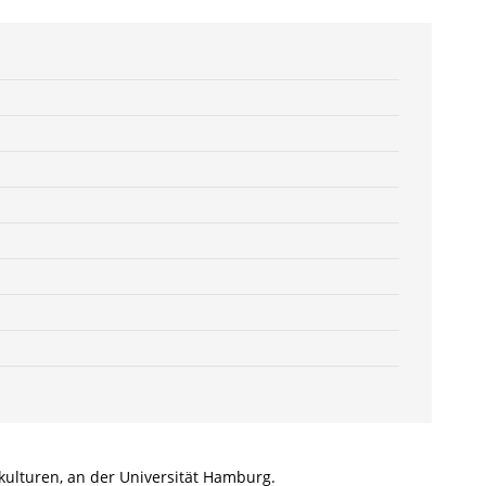
978-
3-
8260-
6320-
6
/
978-
3-
82-
606320-
6
Menge
kulturen, an der Universität Hamburg.