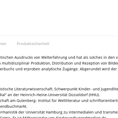
nnen
Produktsicherheit
hetischen Ausdrucks von Welterfahrung und hat als solches in den 
n multidisziplinär Produktion, Distribution und Rezeption von Bi
derbuchs und erproben analytische Zugänge. Abgerundet wird der B
anistische Literaturwissenschaft, Schwerpunkt Kinder- und Jugendli
ial“ an der Heinrich-Heine-Universität Düsseldorf (HHU).
haft am Gutenberg- Institut für Weltliteratur und schriftorientiert
ugendbuchmarkt.
 Germanistik der Universität Hamburg zu intermedialen und transme
d Comic. Er ist Mitbegründer von KinderundJugendmedien.de.