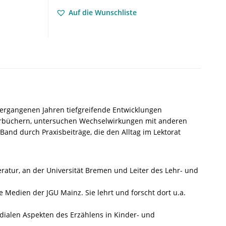
–
Auf die Wunschliste
Multidisziplinäre
Perspektiven
auf
das
Bilderbuch
–
Tobias
Kurwinkel
(Hrsg.),
vergangenen Jahren tiefgreifende Entwicklungen
Corinna
lderbüchern, untersuchen Wechselwirkungen mit anderen
Norrick-
and durch Praxisbeiträge, die den Alltag im Lektorat
Rühl
(Hrsg.),
Philipp
Schmerheim
teratur, an der Universität Bremen und Leiter des Lehr- und
(Hrsg.)
–
e Medien der JGU Mainz. Sie lehrt und forscht dort u.a.
ISBN
9783826063206
dialen Aspekten des Erzählens in Kinder- und
/