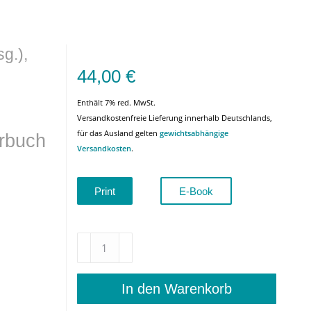
g.),
44,00
€
Enthält 7% red. MwSt.
Versandkostenfreie Lieferung innerhalb Deutschlands,
für das Ausland gelten
gewichtsabhängige
erbuch
Versandkosten
.
Print
E-Book
Die
Welt
im
Bild
In den Warenkorb
erfassen