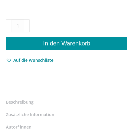
Der
Weg
und
die
In den Warenkorb
Wegweiser
–
Auf die Wunschliste
Texte
zu
Bildung,
Ethik
und
Erziehung
im
Beschreibung
vormodernen
Japan.
Zusätzliche Information
Auswahl
und
Autor*innen