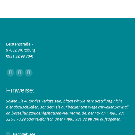
Leistenstraße 7
97082 Würzburg
0931 32 98 70-0
Finden Sie uns auf:
Facebook
Instagram
E-
page
page
Mail
Hinweise:
opens
opens
page
in
in
opens
Sollten Sie Autor des Verlags sein, bitten wir Sie, Ihre Bestellung nicht
hier abzuschließen, sondern sie auf bekanntem Wege entweder per Mail
new
new
in
an
bestellung@koenigshausen-neumann.de
, per Fax an +49(0) 931
window
window
new
32 98 70 29 oder telefonisch über
+49(0) 931 32 98 700
aufzugeben.
window
Fachgebiete