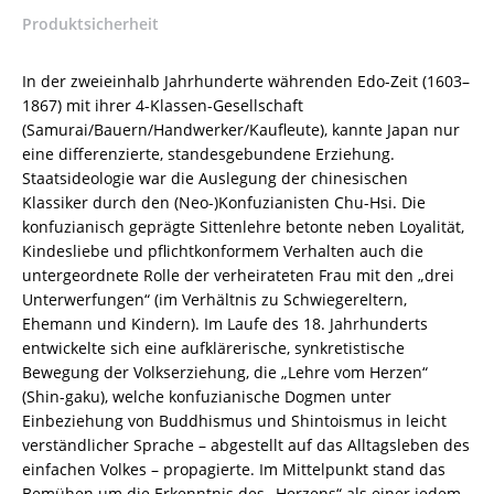
Kommentar
Produktsicherheit
von
Hartmut
O.
In der zweieinhalb Jahrhunderte währenden Edo-Zeit (1603–
Rotermund
1867) mit ihrer 4-Klassen-Gesellschaft
–
(Samurai/Bauern/Handwerker/Kaufleute), kannte Japan nur
Hartmut
eine differenzierte, standesgebundene Erziehung.
O.
Staatsideologie war die Auslegung der chinesischen
Rotermund
Klassiker durch den (Neo-)Konfuzianisten Chu-Hsi. Die
–
konfuzianisch geprägte Sittenlehre betonte neben Loyalität,
ISBN
Kindesliebe und pflichtkonformem Verhalten auch die
9783826064050
untergeordnete Rolle der verheirateten Frau mit den „drei
/
Unterwerfungen“ (im Verhältnis zu Schwiegereltern,
978-
Ehemann und Kindern). Im Laufe des 18. Jahrhunderts
3-
entwickelte sich eine aufklärerische, synkretistische
8260-
Bewegung der Volkserziehung, die „Lehre vom Herzen“
6405-
(Shin-gaku), welche konfuzianische Dogmen unter
0
Einbeziehung von Buddhismus und Shintoismus in leicht
/
verständlicher Sprache – abgestellt auf das Alltagsleben des
978-
einfachen Volkes – propagierte. Im Mittelpunkt stand das
3-
Bemühen um die Erkenntnis des „Herzens“ als einer jedem