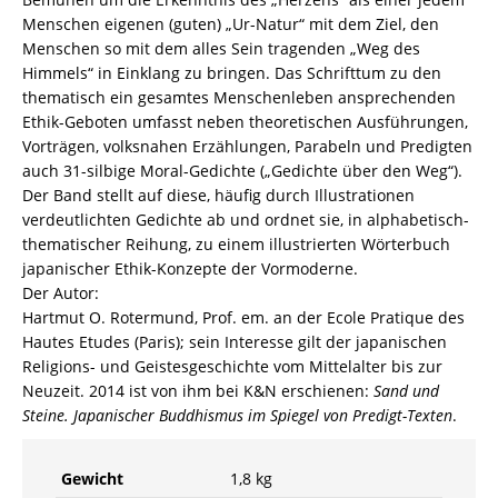
82-
Menschen eigenen (guten) „Ur-Natur“ mit dem Ziel, den
606405-
Menschen so mit dem alles Sein tragenden „Weg des
0
Himmels“ in Einklang zu bringen. Das Schrifttum zu den
Menge
thematisch ein gesamtes Menschenleben ansprechenden
Ethik-Geboten umfasst neben theoretischen Ausführungen,
Vorträgen, volksnahen Erzählungen, Parabeln und Predigten
auch 31-silbige Moral-Gedichte („Gedichte über den Weg“).
Der Band stellt auf diese, häufig durch Illustrationen
verdeutlichten Gedichte ab und ordnet sie, in alphabetisch-
thematischer Reihung, zu einem illustrierten Wörterbuch
japanischer Ethik-Konzepte der Vormoderne.
Der Autor:
Hartmut O. Rotermund, Prof. em. an der Ecole Pratique des
Hautes Etudes (Paris); sein Interesse gilt der japanischen
Religions- und Geistesgeschichte vom Mittelalter bis zur
Neuzeit. 2014 ist von ihm bei K&N erschienen:
Sand und
Steine. Japanischer Buddhismus im Spiegel von Predigt-Texten
.
Gewicht
1,8 kg