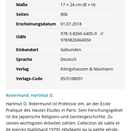
Maße
17 × 24 cm (B × H)
Seiten
806
Erscheinungsdatum
01.07.2018
978-3-8260-6405-0 //
ISBN
9783826064050
Einbandart
Gebunden
Sprache
Deutsch
Verlag
Königshausen & Neumann
Verlags-Code
05/5108091
Rotermund, Hartmut O.
Hartmut O. Rotermund ist Professor em. an der Ecole
Pratique des Hautes Etudes in Paris. Sein Forschungsgebiet
ist die japanische Religions-und Geistesgeschichte. Zu
seinen wichtigsten Arbeiten zählen: Collection de sable et
de pierres (Gallimard 1979); Hôsôgami ou la petite vérole,