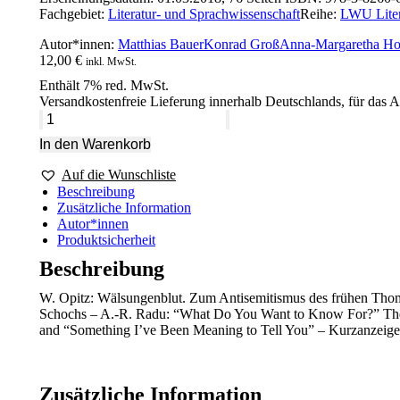
Fachgebiet:
Literatur- und Sprachwissenschaft
Reihe:
LWU Litera
Autor*innen:
Matthias Bauer
Konrad Groß
Anna-Margaretha Ho
12,00
€
inkl. MwSt.
Enthält 7% red. MwSt.
Versandkostenfreie Lieferung innerhalb Deutschlands, für das 
Literatur
in
In den Warenkorb
Wissenschaft
und
Auf die Wunschliste
Unterricht.
Beschreibung
Serial
Zusätzliche Information
Narratives.
Autor*innen
LWU
Produktsicherheit
XLVIII
4
Beschreibung
/
2015.
W. Opitz: Wälsungenblut. Zum Antisemitismus des frühen Thom
–
Schochs – A.-R. Radu: “What Do You Want to Know For?” The 
Matthias
and “Something I’ve Been Meaning to Tell You” – Kurzanzeige
Bauer
(Hrsg.),
Konrad
Groß
Zusätzliche Information