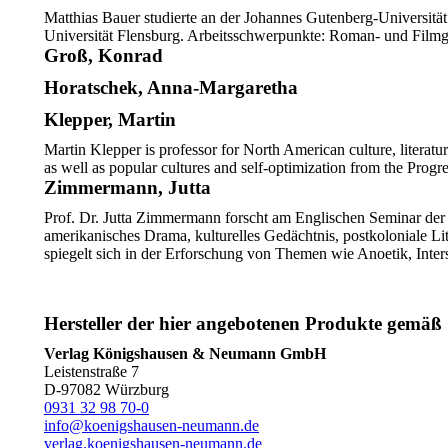
6
Matthias Bauer studierte an der Johannes Gutenberg-Universität
Menge
Universität Flensburg. Arbeitsschwerpunkte: Roman- und Filmg
Groß, Konrad
Horatschek, Anna-Margaretha
Klepper, Martin
Martin Klepper is professor for North American culture, literatu
as well as popular cultures and self-optimization from the Prog
Zimmermann, Jutta
Prof. Dr. Jutta Zimmermann forscht am Englischen Seminar der U
amerikanisches Drama, kulturelles Gedächtnis, postkoloniale Liter
spiegelt sich in der Erforschung von Themen wie Anoetik, Inter
Hersteller der hier angebotenen Produkte gemä
Verlag Königshausen & Neumann GmbH
Leistenstraße 7
D-97082 Würzburg
0931 32 98 70-0
info@koenigshausen-neumann.de
verlag.koenigshausen-neumann.de