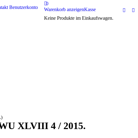
0
takt
Benutzerkonto
Warenkorb anzeigen
Kasse
Facebo
In
Keine Produkte im Einkaufswagen.
page
pa
opens
op
in
in
new
n
windo
w
.)
LWU XLVIII 4 / 2015.