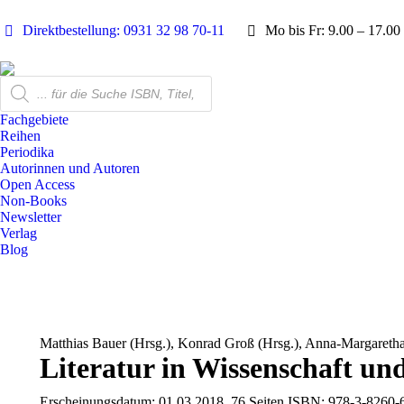
Direktbestellung: 0931 32 98 70-11
Mo bis Fr: 9.00 – 17.00
Products
search
Fachgebiete
Reihen
Periodika
Autorinnen und Autoren
Open Access
Non-Books
Newsletter
Verlag
Blog
Matthias Bauer (Hrsg.), Konrad Groß (Hrsg.), Anna-Margaretha
Literatur in Wissenschaft un
Erscheinungsdatum:
01.03.2018, 76 Seiten
ISBN:
978-3-8260-