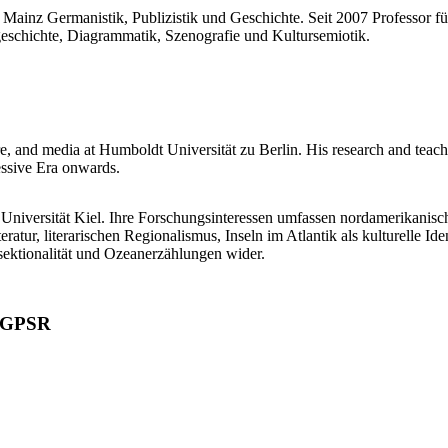
 Mainz Germanistik, Publizistik und Geschichte. Seit 2007 Professor f
eschichte, Diagrammatik, Szenografie und Kultursemiotik.
re, and media at Humboldt Universität zu Berlin. His research and teachi
ressive Era onwards.
niversität Kiel. Ihre Forschungsinteressen umfassen nordamerikanische
atur, literarischen Regionalismus, Inseln im Atlantik als kulturelle Ide
sektionalität und Ozeanerzählungen wider.
ß GPSR