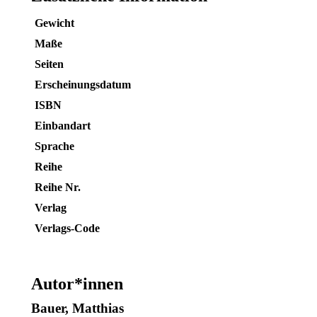
(Hrsg.),
Anna-
Gewicht
Margaretha
Horatschek
Maße
(Hrsg.),
Seiten
Martin
Klepper
Erscheinungsdatum
(Hrsg.),
ISBN
Jutta
Zimmermann
Einbandart
(Hrsg.)
–
Sprache
ISBN
Reihe
9783826064326
/
Reihe Nr.
978-
Verlag
3-
8260-
Verlags-Code
6432-
6
/
978-
Autor*innen
3-
8260-
Bauer, Matthias
6432-