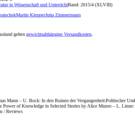
tur in Wissenschaft und Unterricht
Band: 2015/4 (XLVIII)
ratschek
Martin Klepper
Jutta Zimmermann
Ausland gelten
gewichtsabhängige Versandkosten
.
as Mann – U. Bock: In den Ruinen der Vergangenheit:Politischer Umb
Power of Knowledge in Selected Stories by Alice Munro – L. Linne:
n / Reviews