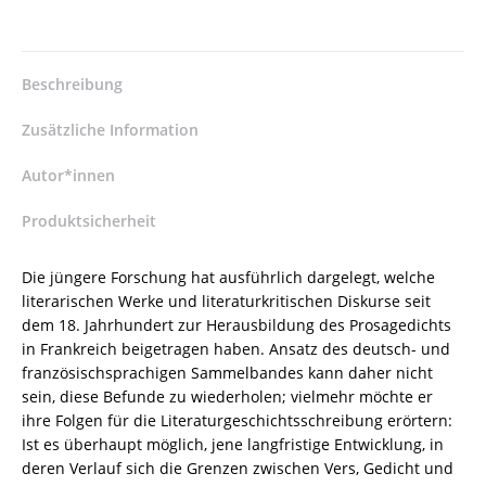
1900)
–
Georges
Felten
Beschreibung
(Hrsg.),
Hugues
Zusätzliche Information
Marchal
(Hrsg.),
Autor*innen
Niklas
Produktsicherheit
Bender
(Hrsg.)
–
Die jüngere Forschung hat ausführlich dargelegt, welche
ISBN
literarischen Werke und literaturkritischen Diskurse seit
9783826064531
dem 18. Jahrhundert zur Herausbildung des Prosagedichts
/
in Frankreich beigetragen haben. Ansatz des deutsch- und
978-
französischsprachigen Sammelbandes kann daher nicht
3-
sein, diese Befunde zu wiederholen; vielmehr möchte er
8260-
ihre Folgen für die Literaturgeschichtsschreibung erörtern:
6453-
Ist es überhaupt möglich, jene langfristige Entwicklung, in
1
deren Verlauf sich die Grenzen zwischen Vers, Gedicht und
/