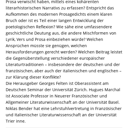
Prosa verwischt haben, mittels eines kohärenten
978-
literarhistorischen Narrativs zu erfassen? Entspricht das
3-
Aufkommen des modernen Prosagedichts einem klaren
82-
Bruch oder ist es Teil einer langen Entwicklung der
606453-
poetologischen Reflexion? Wie sähe eine umfassendere
1
geschichtliche Deutung aus, die andere Mischformen von
Menge
Lyrik, Vers und Prosa einbeziehen würde? Welchen
Ansprüchen müsste sie genügen, welchen
Herausforderungen gerecht werden? Welchen Beitrag leistet
die Gegenüberstellung verschiedener europäischer
Literaturtraditionen – insbesondere der deutschen und der
französischen, aber auch der italienischen und englischen –
zur Klärung dieser Konflikte?
Die Herausgeber Georges Felten ist Oberassistent am
Deutschen Seminar der Universität Zürich. Hugues Marchal
ist Associate Professor in Neuerer Französischer und
Allgemeiner Literaturwissenschaft an der Universität Basel.
Niklas Bender hat eine Lehrstuhlvertretung in Französischer
und Italienischer Literaturwissenschaft an der Universität
Trier inne.