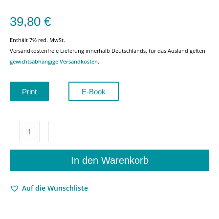
39,80
€
Enthält 7% red. MwSt.
Versandkostenfreie Lieferung innerhalb Deutschlands, für das Ausland gelten
gewichtsabhängige Versandkosten
.
Print
E-Book
Die
Poesie
als
Grenzgängerin
In den Warenkorb
zwischen
Vers
Auf die Wunschliste
und
Prosa
(1700-