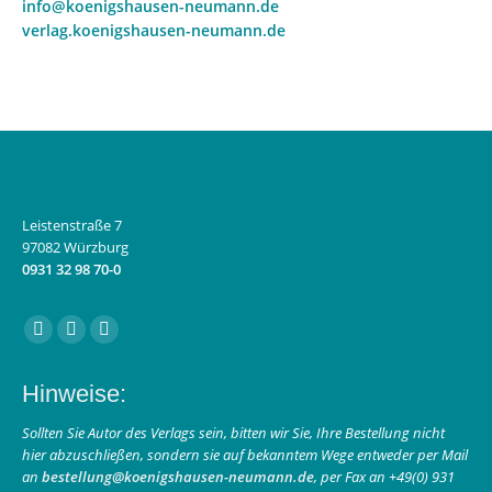
info@koenigshausen-neumann.de
verlag.koenigshausen-neumann.de
Leistenstraße 7
97082 Würzburg
0931 32 98 70-0
Finden Sie uns auf:
Facebook
Instagram
E-
page
page
Mail
Hinweise:
opens
opens
page
in
in
opens
Sollten Sie Autor des Verlags sein, bitten wir Sie, Ihre Bestellung nicht
hier abzuschließen, sondern sie auf bekanntem Wege entweder per Mail
new
new
in
an
bestellung@koenigshausen-neumann.de
, per Fax an +49(0) 931
window
window
new