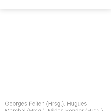
Kulturwissenschaft
Georges Felten (Hrsg.), Hugues
Marchal (Hrsg.), Niklas Bender (Hrsg.)