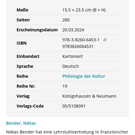
Maße
15.5 × 23.5 cm (B × H)
Seiten
280
Erscheinungsdatum
20.03.2024
978-3-8260-6453-1 //
ISBN
9783826064531
Einbandart
Kartoniert
Sprache
Deutsch
Reihe
Philologie der Kultur
Reihe Nr.
19
Verlag
Königshausen & Neumann
Verlags-Code
05/5108091
Bender, Niklas
Niklas Bender hat eine Lehrstuhlvertretung in Französischer