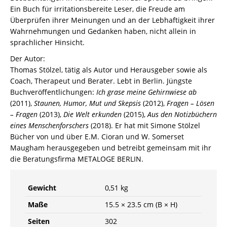
Ein Buch für irritationsbereite Leser, die Freude am
Überprüfen ihrer Meinungen und an der Lebhaftigkeit ihrer
Wahrnehmungen und Gedanken haben, nicht allein in
sprachlicher Hinsicht.
Der Autor:
Thomas Stölzel, tätig als Autor und Herausgeber sowie als
Coach, Therapeut und Berater. Lebt in Berlin. Jüngste
Buchveröffentlichungen:
Ich grase meine Gehirnwiese ab
(2011),
Staunen, Humor, Mut und Skepsis
(2012),
Fragen – Lösen
– Fragen
(2013),
Die Welt erkunden
(2015),
Aus den Notizbüchern
eines Menschenforschers
(2018). Er hat mit Simone Stölzel
Bücher von und über E.M. Cioran und W. Somerset
Maugham herausgegeben und betreibt gemeinsam mit ihr
die Beratungsfirma METALOGE BERLIN.
Gewicht
0,51 kg
Maße
15.5 × 23.5 cm (B × H)
Seiten
302