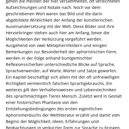
gehen die meisten der hier versammelten, oft verdichteten
978-
Aufzeichnungen und Notate nach. Noch vor dem
3-
geschriebenen Wort waren das Bild und die darin
82-
abgebildete Wirklichkeit der Anfang der künstlerischen
606487-
Auseinandersetzung mit der Welt. Diese Bilder und ihre
6
Hervorbringer stehen auch hier am Anfang, bevor die
Menge
Möglichkeiten der Verkürzung vorgeführt werden.
Ausgehend von zwei Metaphernfeldern und einigen
Bemerkungen zur Besonderheit der aphoristischen Form,
werden in der Folge anhand buntgemischter
Reflexionsscherben unterschiedliche Blicke auf Sprache,
Sprachverwender, auf Worte, Wörter und Sätze geworfen.
Ein Kapitel beschäftigt sich allein mit der oft unfreiwilligen
Richtigkeit vermeintlich falschen Sprachgebrauchs. Ein
weiteres gilt den Verhaltensweisen und Lebenstechniken
des sprachmächtigen Tieres Mensch. Zuletzt wird in Gestalt
einer historischen Phantasie von den
Entstehungsbedingungen des ersten eigentlichen
Aphorismenbuchs der Weltliteratur erzählt und damit vom
Beginn der Möglichkeit, Ideen, Erfahrungen und
Beobachtungen in verkürzter Form zur Sprache zu bringen.