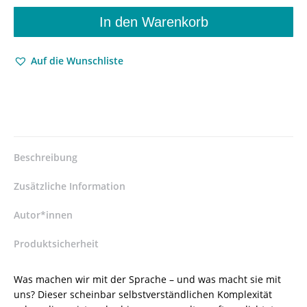
gebracht
–
In den Warenkorb
Aufzeichnungen,
Notate
Auf die Wunschliste
und
eine
historische
Phantasie
–
Thomas
Stölzel
Beschreibung
–
ISBN
Zusätzliche Information
9783826064876
/
Autor*innen
978-
Produktsicherheit
3-
8260-
6487-
Was machen wir mit der Sprache – und was macht sie mit
6
uns? Dieser scheinbar selbstverständlichen Komplexität
/