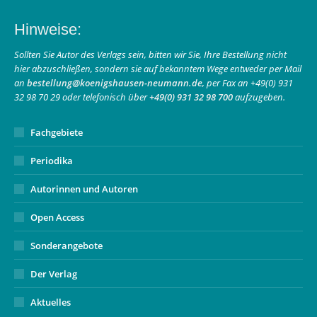
page
page
Mail
Hinweise:
opens
opens
page
in
in
opens
Sollten Sie Autor des Verlags sein, bitten wir Sie, Ihre Bestellung nicht
hier abzuschließen, sondern sie auf bekanntem Wege entweder per Mail
new
new
in
an
bestellung@koenigshausen-neumann.de
, per Fax an +49(0) 931
window
window
new
32 98 70 29 oder telefonisch über
+49(0) 931 32 98 700
aufzugeben.
window
Fachgebiete
Periodika
Autorinnen und Autoren
Open Access
Sonderangebote
Der Verlag
Aktuelles