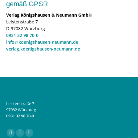
gemäß GPSR
Verlag Königshausen & Neumann GmbH
Leistenstraße 7
D-97082 Würzburg
0931 32 98 70-0
info@koenigshausen-neumann.de
verlag.koenigshausen-neumann.de
Leistenstraße 7
97082 Würzburg
0931 32 98 70-0
Finden Sie uns auf:
Facebook
Instagram
E-