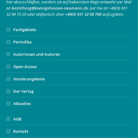
hier abzuschließen, sondern sie auf bekanntem Wege entweder per Mail
new
new
in
an
bestellung@koenigshausen-neumann.de
, per Fax an +49(0) 931
window
window
new
32 98 70 29 oder telefonisch über
+49(0) 931 32 98 700
aufzugeben.
window
Fachgebiete
Periodika
Autorinnen und Autoren
Open Access
Sonderangebote
Der Verlag
Aktuelles
AGB
Kontakt