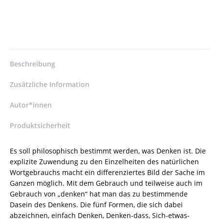
/
978-
3-
8260-
6501-
9
Beschreibung
/
978-
Zusätzliche Information
3-
82-
Autor*innen
606501-
Produktsicherheit
9
Menge
Es soll philosophisch bestimmt werden, was Denken ist. Die
explizite Zuwendung zu den Einzelheiten des natürlichen
Wortgebrauchs macht ein differenziertes Bild der Sache im
Ganzen möglich. Mit dem Gebrauch und teilweise auch im
Gebrauch von „denken“ hat man das zu bestimmende
Dasein des Denkens. Die fünf Formen, die sich dabei
abzeichnen, einfach Denken, Denken-dass, Sich-etwas-