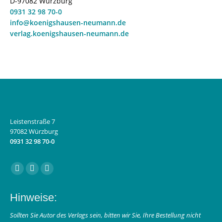
D-97082 Würzburg
0931 32 98 70-0
info@koenigshausen-neumann.de
verlag.koenigshausen-neumann.de
Leistenstraße 7
97082 Würzburg
0931 32 98 70-0
Finden Sie uns auf:
Facebook
Instagram
E-
page
page
Mail
Hinweise:
opens
opens
page
in
in
opens
Sollten Sie Autor des Verlags sein, bitten wir Sie, Ihre Bestellung nicht