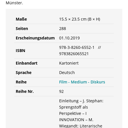
Münster.
Maße
15.5 × 23.5 cm (B × H)
Seiten
288
Erscheinungsdatum
01.10.2019
978-3-8260-6552-1 //
ISBN
9783826065521
Einbandart
Kartoniert
Sprache
Deutsch
Reihe
Film - Medium - Diskurs
Reihe Nr.
92
Einleitung – J. Stephan:
Sprengstoff als
Perspektive – I
INNOVATION – M.
Wiegandt: Literarische