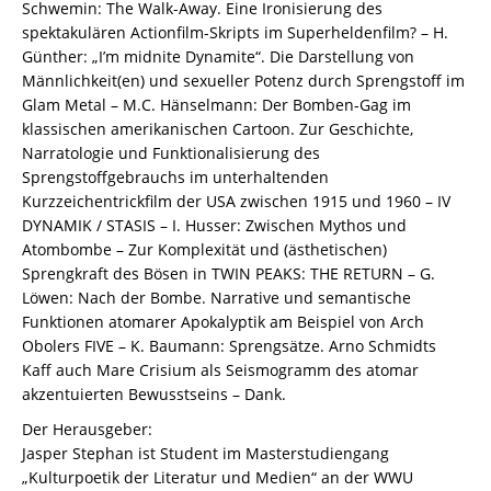
Schwemin: The Walk-Away. Eine Ironisierung des
spektakulären Actionfilm-Skripts im Superheldenfilm? – H.
Günther: „I’m midnite Dynamite“. Die Darstellung von
Männlichkeit(en) und sexueller Potenz durch Sprengstoff im
Glam Metal – M.C. Hänselmann: Der Bomben-Gag im
klassischen amerikanischen Cartoon. Zur Geschichte,
Narratologie und Funktionalisierung des
Sprengstoffgebrauchs im unterhaltenden
Kurzzeichentrickfilm der USA zwischen 1915 und 1960 – IV
DYNAMIK / STASIS – I. Husser: Zwischen Mythos und
Atombombe – Zur Komplexität und (ästhetischen)
Sprengkraft des Bösen in TWIN PEAKS: THE RETURN – G.
Löwen: Nach der Bombe. Narrative und semantische
Funktionen atomarer Apokalyptik am Beispiel von Arch
Obolers FIVE – K. Baumann: Sprengsätze. Arno Schmidts
Kaff auch Mare Crisium als Seismogramm des atomar
akzentuierten Bewusstseins – Dank.
Der Herausgeber:
Jasper Stephan ist Student im Masterstudiengang
„Kulturpoetik der Literatur und Medien“ an der WWU