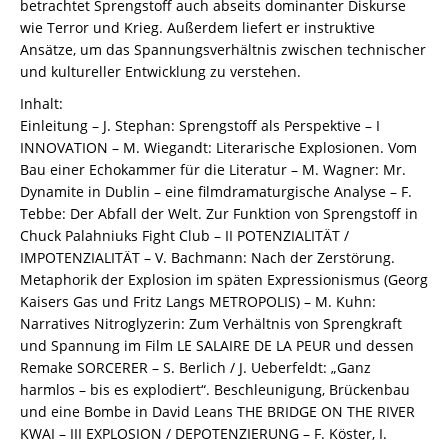
betrachtet Sprengstoff auch abseits dominanter Diskurse
wie Terror und Krieg. Außerdem liefert er instruktive
Ansätze, um das Spannungsverhältnis zwischen technischer
und kultureller Entwicklung zu verstehen.
Inhalt:
Einleitung – J. Stephan: Sprengstoff als Perspektive – I
INNOVATION – M. Wiegandt: Literarische Explosionen. Vom
Bau einer Echokammer für die Literatur – M. Wagner: Mr.
Dynamite in Dublin – eine filmdramaturgische Analyse – F.
Tebbe: Der Abfall der Welt. Zur Funktion von Sprengstoff in
Chuck Palahniuks Fight Club – II POTENZIALITÄT /
IMPOTENZIALITÄT – V. Bachmann: Nach der Zerstörung.
Metaphorik der Explosion im späten Expressionismus (Georg
Kaisers Gas und Fritz Langs METROPOLIS) – M. Kuhn:
Narratives Nitroglyzerin: Zum Verhältnis von Sprengkraft
und Spannung im Film LE SALAIRE DE LA PEUR und dessen
Remake SORCERER – S. Berlich / J. Ueberfeldt: „Ganz
harmlos – bis es explodiert“. Beschleunigung, Brückenbau
und eine Bombe in David Leans THE BRIDGE ON THE RIVER
KWAI – III EXPLOSION / DEPOTENZIERUNG – F. Köster, I.