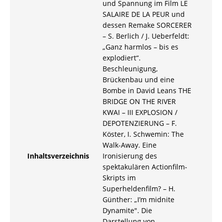
und Spannung im Film LE
SALAIRE DE LA PEUR und
dessen Remake SORCERER
– S. Berlich / J. Ueberfeldt:
„Ganz harmlos – bis es
explodiert“.
Beschleunigung,
Brückenbau und eine
Bombe in David Leans THE
BRIDGE ON THE RIVER
KWAI – III EXPLOSION /
DEPOTENZIERUNG – F.
Köster, I. Schwemin: The
Walk-Away. Eine
Inhaltsverzeichnis
Ironisierung des
spektakulären Actionfilm-
Skripts im
Superheldenfilm? – H.
Günther: „I’m midnite
Dynamite". Die
Darstellung von