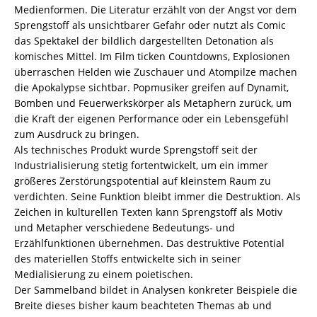
1
Medienformen. Die Literatur erzählt von der Angst vor dem
/
Sprengstoff als unsichtbarer Gefahr oder nutzt als Comic
978-
das Spektakel der bildlich dargestellten Detonation als
3-
komisches Mittel. Im Film ticken Countdowns, Explosionen
82-
überraschen Helden wie Zuschauer und Atompilze machen
606552-
die Apokalypse sichtbar. Popmusiker greifen auf Dynamit,
1
Bomben und Feuerwerkskörper als Metaphern zurück, um
Menge
die Kraft der eigenen Performance oder ein Lebensgefühl
zum Ausdruck zu bringen.
Als technisches Produkt wurde Sprengstoff seit der
Industrialisierung stetig fortentwickelt, um ein immer
größeres Zerstörungspotential auf kleinstem Raum zu
verdichten. Seine Funktion bleibt immer die Destruktion. Als
Zeichen in kulturellen Texten kann Sprengstoff als Motiv
und Metapher verschiedene Bedeutungs- und
Erzählfunktionen übernehmen. Das destruktive Potential
des materiellen Stoffs entwickelte sich in seiner
Medialisierung zu einem poietischen.
Der Sammelband bildet in Analysen konkreter Beispiele die
Breite dieses bisher kaum beachteten Themas ab und