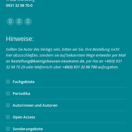
0931 32 98 70-0
Finden Sie uns auf:
Facebook
Instagram
E-
page
page
Mail
Hinweise:
opens
opens
page
in
in
opens
Sollten Sie Autor des Verlags sein, bitten wir Sie, Ihre Bestellung nicht
hier abzuschließen, sondern sie auf bekanntem Wege entweder per Mail
new
new
in
an
bestellung@koenigshausen-neumann.de
, per Fax an +49(0) 931
window
window
new
32 98 70 29 oder telefonisch über
+49(0) 931 32 98 700
aufzugeben.
window
Fachgebiete
Periodika
Autorinnen und Autoren
Open Access
Sonderangebote