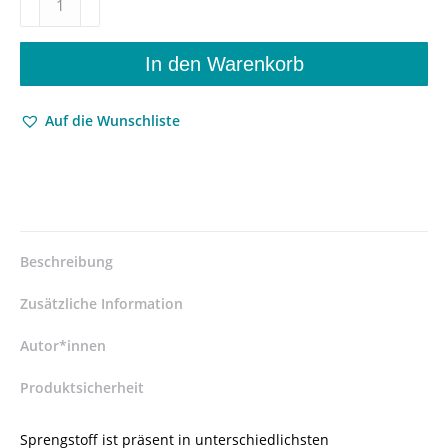
–
Motive
und
In den Warenkorb
Verfahren
in
Auf die Wunschliste
Literatur
und
Medien
–
Jasper
Stephan
(Hrsg.)
Beschreibung
–
ISBN
Zusätzliche Information
9783826065521
/
Autor*innen
978-
Produktsicherheit
3-
8260-
6552-
Sprengstoff ist präsent in unterschiedlichsten