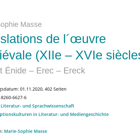
Sophie Masse
slations de l´œuvre
évale (XIIe – XVIe siècle
t Énide – Erec – Ereck
gsdatum:
01.11.2020, 402 Seiten
-8260-6627-6
:
Literatur- und Sprachwissenschaft
ptionskulturen in Literatur- und Mediengeschichte
n:
Marie-Sophie Masse