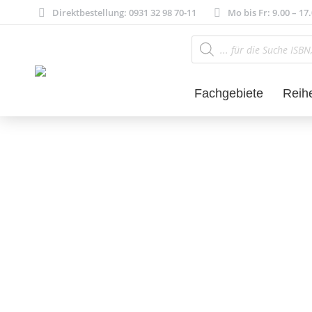
Direktbestellung: 0931 32 98 70-11
Mo bis Fr: 9.00 – 17
Products
search
Fachgebiete
Reih
Literatur- und 