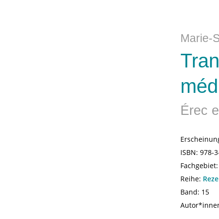
Marie-
Tran
médi
Érec e
Erscheinun
ISBN:
978-3
Fachgebiet
Reihe:
Reze
Band: 15
Autor*inne