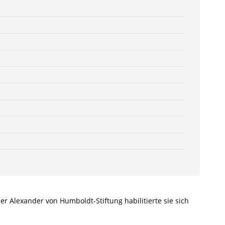
6627-
6
/
978-
3-
82-
606627-
6
Menge
er Alexander von Humboldt-Stiftung habilitierte sie sich