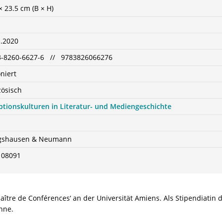
× 23.5 cm (B × H)
1.2020
3-8260-6627-6 // 9783826066276
niert
zösisch
ptionskulturen in Literatur- und Mediengeschichte
gshausen & Neumann
108091
tre de Conférences‘ an der Universität Amiens. Als Stipendiatin d
onne.