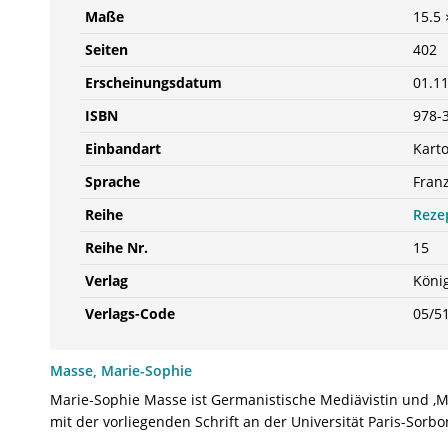
Maße
15.5 
Seiten
402
Erscheinungsdatum
01.1
ISBN
978-
Einbandart
Karto
Sprache
Fran
Reihe
Reze
Reihe Nr.
15
Verlag
Köni
Verlags-Code
05/5
Masse, Marie-Sophie
Marie-Sophie Masse ist Germanistische Mediävistin und ‚Maî
mit der vorliegenden Schrift an der Universität Paris-Sorb