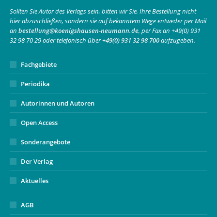
in
in
opens
Sollten Sie Autor des Verlags sein, bitten wir Sie, Ihre Bestellung nicht
hier abzuschließen, sondern sie auf bekanntem Wege entweder per Mail
new
new
in
an
bestellung@koenigshausen-neumann.de
, per Fax an +49(0) 931
window
window
new
32 98 70 29 oder telefonisch über
+49(0) 931 32 98 700
aufzugeben.
window
Fachgebiete
Periodika
Autorinnen und Autoren
Open Access
Sonderangebote
Der Verlag
Aktuelles
AGB