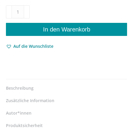
Vulnerabilität
–
Verwundbare
Figuren
In den Warenkorb
in
der
Auf die Wunschliste
deutschsprachigen
Gegenwartsliteratur
–
Béatrice
Katharina
Meißner
–
Beschreibung
ISBN
9783826066573
Zusätzliche Information
/
978-
Autor*innen
3-
Produktsicherheit
8260-
6657-