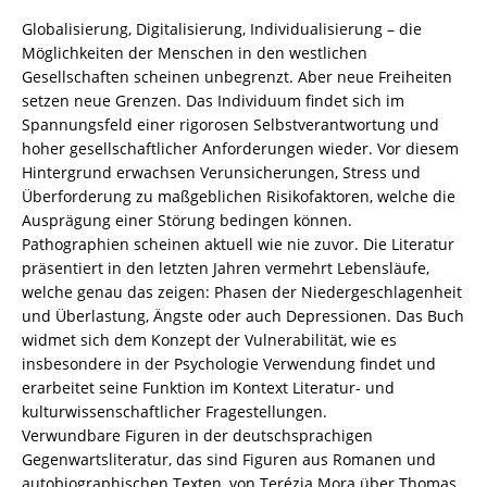
3
Globalisierung, Digitalisierung, Individualisierung – die
/
Möglichkeiten der Menschen in den westlichen
978-
Gesellschaften scheinen unbegrenzt. Aber neue Freiheiten
3-
setzen neue Grenzen. Das Individuum findet sich im
82-
Spannungsfeld einer rigorosen Selbstverantwortung und
606657-
hoher gesellschaftlicher Anforderungen wieder. Vor diesem
3
Hintergrund erwachsen Verunsicherungen, Stress und
Menge
Überforderung zu maßgeblichen Risikofaktoren, welche die
Ausprägung einer Störung bedingen können.
Pathographien scheinen aktuell wie nie zuvor. Die Literatur
präsentiert in den letzten Jahren vermehrt Lebensläufe,
welche genau das zeigen: Phasen der Niedergeschlagenheit
und Überlastung, Ängste oder auch Depressionen. Das Buch
widmet sich dem Konzept der Vulnerabilität, wie es
insbesondere in der Psychologie Verwendung findet und
erarbeitet seine Funktion im Kontext Literatur- und
kulturwissenschaftlicher Fragestellungen.
Verwundbare Figuren in der deutschsprachigen
Gegenwartsliteratur, das sind Figuren aus Romanen und
autobiographischen Texten, von Terézia Mora über Thomas