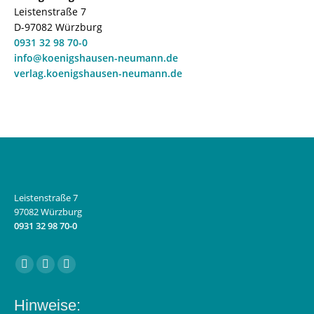
Leistenstraße 7
D-97082 Würzburg
0931 32 98 70-0
info@koenigshausen-neumann.de
verlag.koenigshausen-neumann.de
Leistenstraße 7
97082 Würzburg
0931 32 98 70-0
Finden Sie uns auf:
Facebook
Instagram
E-
page
page
Mail
Hinweise:
opens
opens
page