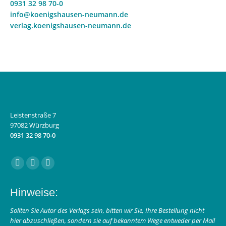
0931 32 98 70-0
info@koenigshausen-neumann.de
verlag.koenigshausen-neumann.de
Leistenstraße 7
97082 Würzburg
0931 32 98 70-0
Finden Sie uns auf:
Facebook
Instagram
E-
page
page
Mail
Hinweise:
opens
opens
page
in
in
opens
Sollten Sie Autor des Verlags sein, bitten wir Sie, Ihre Bestellung nicht
hier abzuschließen, sondern sie auf bekanntem Wege entweder per Mail
new
new
in