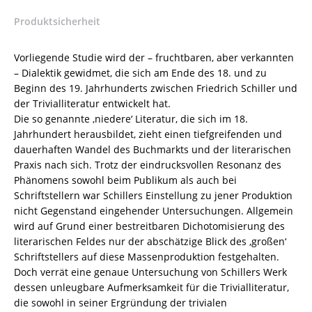
–
Produktsicherheit
Anne
Feler
–
Vorliegende Studie wird der – fruchtbaren, aber verkannten
ISBN
– Dialektik gewidmet, die sich am Ende des 18. und zu
9783826067860
Beginn des 19. Jahrhunderts zwischen Friedrich Schiller und
/
der Trivialliteratur entwickelt hat.
978-
Die so genannte ‚niedere‘ Literatur, die sich im 18.
3-
Jahrhundert herausbildet, zieht einen tiefgreifenden und
8260-
dauerhaften Wandel des Buchmarkts und der literarischen
6786-
Praxis nach sich. Trotz der eindrucksvollen Resonanz des
0
Phänomens sowohl beim Publikum als auch bei
/
Schriftstellern war Schillers Einstellung zu jener Produktion
978-
nicht Gegenstand eingehender Untersuchungen. Allgemein
3-
wird auf Grund einer bestreitbaren Dichotomisierung des
82-
literarischen Feldes nur der abschätzige Blick des ‚großen‘
606786-
Schriftstellers auf diese Massenproduktion festgehalten.
0
Doch verrät eine genaue Untersuchung von Schillers Werk
Menge
dessen unleugbare Aufmerksamkeit für die Trivialliteratur,
die sowohl in seiner Ergründung der trivialen