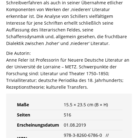
Schreibverfahren als auch in seiner Übernahme etlicher
Komponenten von Werken der ‚niederen‘ Literatur
erkennbar ist. Die Analyse von Schillers vielfältigem
Interesse für jene Schriften erhellt schließlich seine
Auffassung des literarischen Feldes, seine
Schaffensdynamik und, allgemein gesehen, die fruchtbare
Dialektik zwischen ‚hoher‘ und ‚niederer‘ Literatur.
Die Autorin:
Anne Feler ist Professorin für Neuere Deutsche Literatur an
der Université de Lorraine – METZ. Schwerpunkte der
Forschung sind: Literatur und Theater 1750–1850;
Trivialliteratur; deutsche Periodika des 18. Jahrhunderts;
Rezeptionstheorie; kulturelle Transfers.
Maße
15.5 × 23.5 cm (B × H)
Seiten
516
Erscheinungsdatum
01.08.2019
978-3-8260-6786-0 //