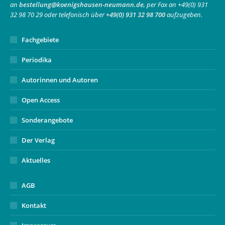
an
bestellung@koenigshausen-neumann.de
, per Fax an +49(0) 931
window
window
new
32 98 70 29 oder telefonisch über
+49(0) 931 32 98 700
aufzugeben.
window
Fachgebiete
Periodika
Autorinnen und Autoren
Open Access
Sonderangebote
Der Verlag
Aktuelles
AGB
Kontakt