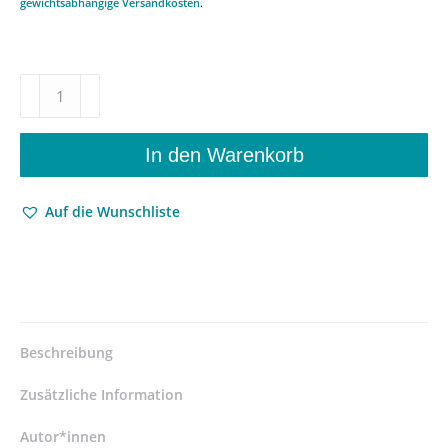
gewichtsabhängige Versandkosten
.
Schiller
et
la
Trivialliteratur.
In den Warenkorb
Schiller
und
Auf die Wunschliste
die
Trivialliteratur
–
Critique,
appropriation
et
prolongements.
Beschreibung
Kritik,
Aneignung
Zusätzliche Information
und
Wirkung
Autor*innen